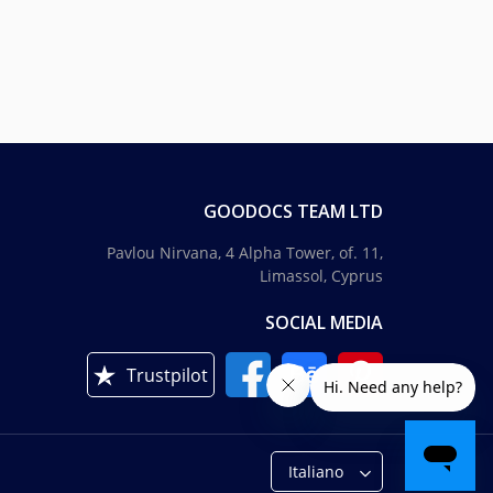
GOODOCS TEAM LTD
Pavlou Nirvana, 4 Alpha Tower, of. 11,
Limassol, Cyprus
SOCIAL MEDIA
Trustpilot
Italiano