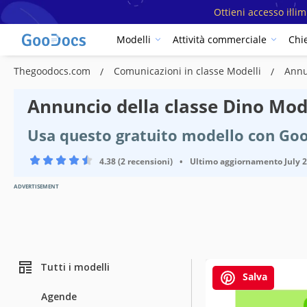
Ottieni accesso illi
Modelli
Attività commerciale
Chi
Thegoodocs.com
Comunicazioni in classe Modelli
Annu
Annuncio della classe Dino Mod
Usa questo gratuito modello con Go
4.38 (2 recensioni)
•
Ultimo aggiornamento
July 
ADVERTISEMENT
Tutti i modelli
Salva
Agende