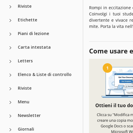
Riviste
Rompi in eccitazione 
Coinvolgi i tuoi stud
Etichette
divertente e vivace r
mite. Porta la vita ne
Piani di lezione
Carta intestata
Come usare e
Letters
1
Elenco & Liste di controllo
Riviste
Menu
Ottieni il tuo 
Clicca su "Modifica 
Newsletter
creare una copia mod
Google Docs o scar
Giornali
Microsoft W