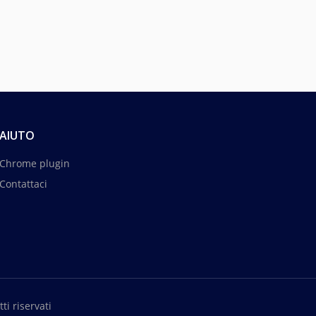
AIUTO
Chrome plugin
Contattaci
ti riservati