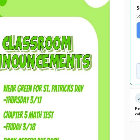
S
S
Pe
co