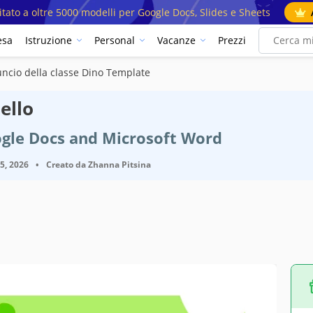
mitato a oltre 5000 modelli per Google Docs, Slides e Sheets
esa
Istruzione
Personal
Vacanze
Prezzi
ncio della classe Dino Template
ello
ogle Docs and Microsoft Word
25, 2026
•
Creato da
Zhanna Pitsina