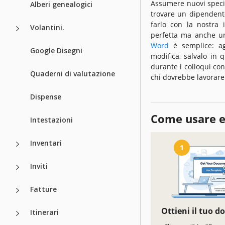
Assumere nuovi specia
Alberi genealogici
trovare un dipendent
farlo con la nostra 
Volantini.
perfetta ma anche un 
Word
è semplice: ag
Google Disegni
modifica, salvalo in 
durante i colloqui con 
Quaderni di valutazione
chi dovrebbe lavorare 
Dispense
Come usare e
Intestazioni
Inventari
1
Inviti
Fatture
Ottieni il tuo 
Itinerari