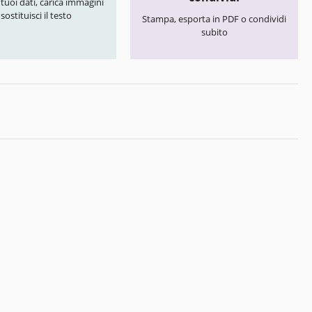
i tuoi dati, carica immagini
 sostituisci il testo
Stampa, esporta in PDF o condividi
subito