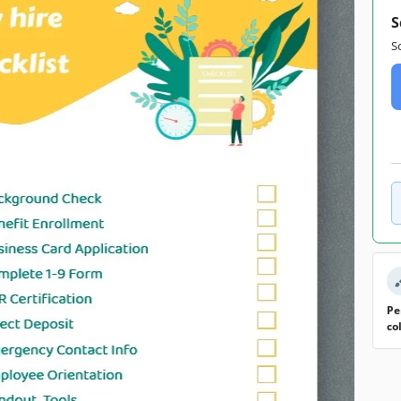
S
S
Pe
co