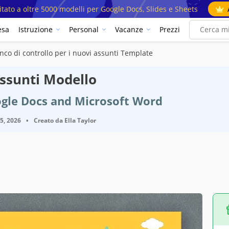
mitato a oltre 5000 modelli per Google Docs, Slides e Sheets
esa
Istruzione
Personal
Vacanze
Prezzi
nco di controllo per i nuovi assunti Template
assunti Modello
ogle Docs and Microsoft Word
25, 2026
•
Creato da
Ella Taylor