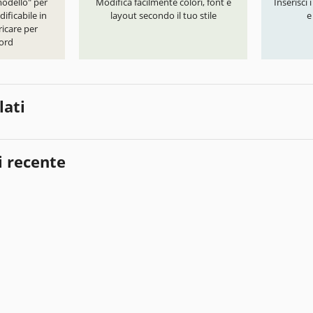
modello" per
Modifica facilmente colori, font e
Inserisci 
ificabile in
layout secondo il tuo stile
e
icare per
ord
lati
i recente