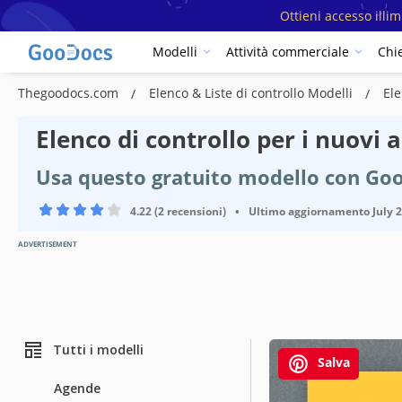
Ottieni accesso illi
Modelli
Attività commerciale
Chi
Thegoodocs.com
Elenco & Liste di controllo Modelli
Ele
Elenco di controllo per i nuovi 
Usa questo gratuito modello con Go
4.22 (2 recensioni)
•
Ultimo aggiornamento
July 
ADVERTISEMENT
Tutti i modelli
Salva
Agende