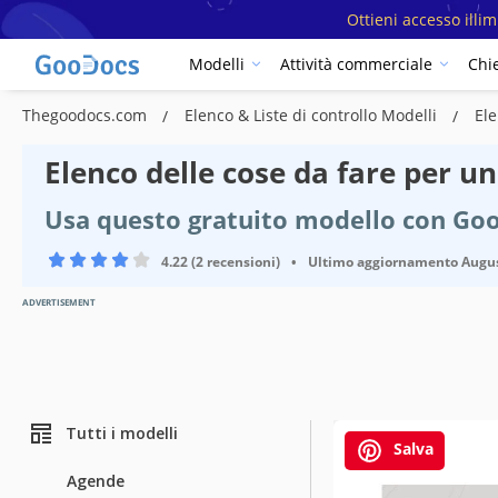
Ottieni accesso illi
Modelli
Attività commerciale
Chi
Thegoodocs.com
Elenco & Liste di controllo Modelli
Ele
Elenco delle cose da fare per u
Usa questo gratuito modello con Go
4.22 (2 recensioni)
•
Ultimo aggiornamento
Augus
ADVERTISEMENT
Tutti i modelli
Salva
Agende