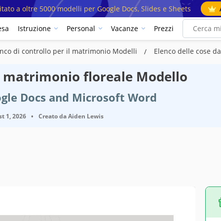
mitato a oltre 5000 modelli per Google Docs, Slides e Sheets
esa
Istruzione
Personal
Vacanze
Prezzi
nco di controllo per il matrimonio Modelli
Elenco delle cose d
n matrimonio floreale Modello
ogle Docs and Microsoft Word
t 1, 2026
•
Creato da
Aiden Lewis