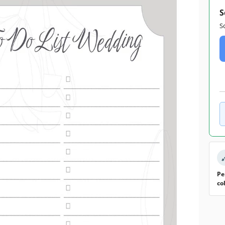
S
S
Pe
co