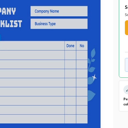
S
S
Pe
co