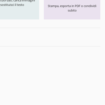
i tuoi dati, carica immagini
 sostituisci il testo
Stampa, esporta in PDF o condividi
subito