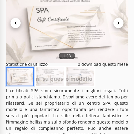
Specifiche del modello
Formato
Google Docs
Creato
September 20, 2021
Ultimo aggiornamento
July 14, 2026
Community
Aggiunto alle raccolte da 14 Utenti
1
/
3
Statistiche di utilizzo
0 download questo mese
Informazioni su questo modello
I certificati SPA sono sicuramente i migliori regali. Tutti
prima o poi ci stanchiamo. E vogliamo avere del tempo per
rilassarci. Se sei proprietario di un centro SPA, questo
modello è una fantastica opportunità per rendere i tuoi
servizi più popolari. Lo stile della lettera fantastico e
l'immagine bellissima sullo sfondo rendono questo modello
un regalo di compleanno perfetto. Può anche essere