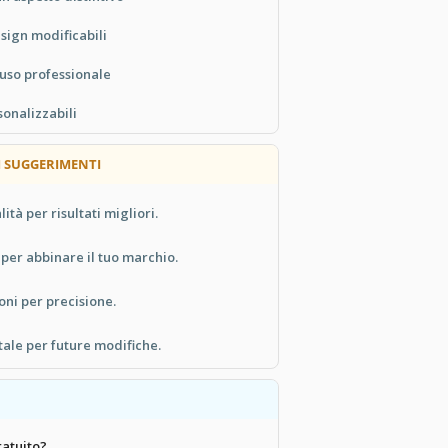
esign modificabili
 uso professionale
sonalizzabili
UM SUGGERIMENTI
ità per risultati migliori.
 per abbinare il tuo marchio.
oni per precisione.
tale per future modifiche.
atuito?