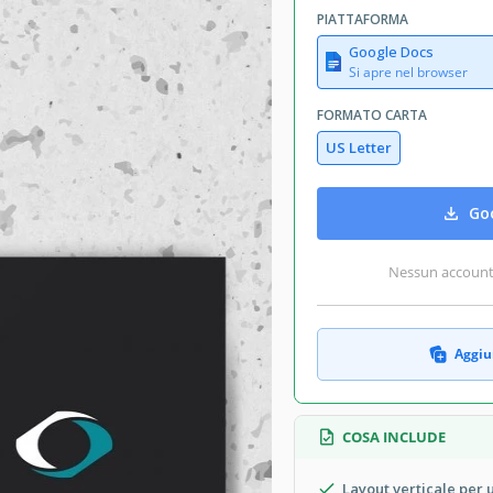
PIATTAFORMA
Google Docs
Si apre nel browser
FORMATO CARTA
US Letter
Goo
Nessun account r
Aggiun
COSA INCLUDE
Layout verticale per u