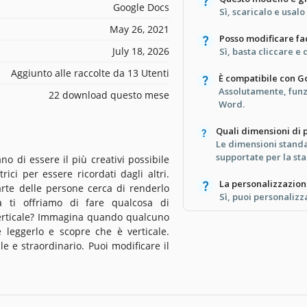
Google Docs
Sì, scaricalo e usalo
May 26, 2021
Posso modificare fac
July 18, 2026
Sì, basta cliccare e
Aggiunto alle raccolte da 13 Utenti
È compatibile con G
Assolutamente, funz
22 download questo mese
Word.
Quali dimensioni di 
Le dimensioni standar
supportate per la st
no di essere il più creativi possibile
ici per essere ricordati dagli altri.
La personalizzazion
parte delle persone cerca di renderlo
Sì, puoi personalizza
Ma ti offriamo di fare qualcosa di
 Verticale? Immagina quando qualcuno
 leggerlo e scopre che è verticale.
 e straordinario. Puoi modificare il