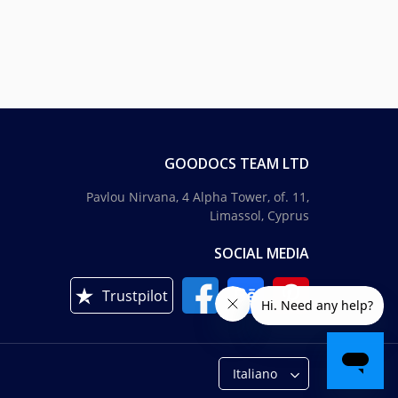
GOODOCS TEAM LTD
Pavlou Nirvana, 4 Alpha Tower, of. 11,
Limassol, Cyprus
SOCIAL MEDIA
Trustpilot
Italiano