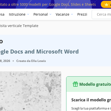
mitato a oltre 5000 modelli per Google Docs, Slides e Sheets
esa
Istruzione
Personal
Vacanze
Prezzi
isita verticale Template
o
ogle Docs and Microsoft Word
18, 2026
•
Creato da
Ella Lewis
Modello gratuit
Scarica il modello g
Scegli la tua piattaforma e 