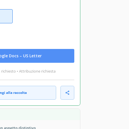
gle Docs – US Letter
ichiesto • Attribuzione richiesta
gi alla raccolta
n aspetto distintivo