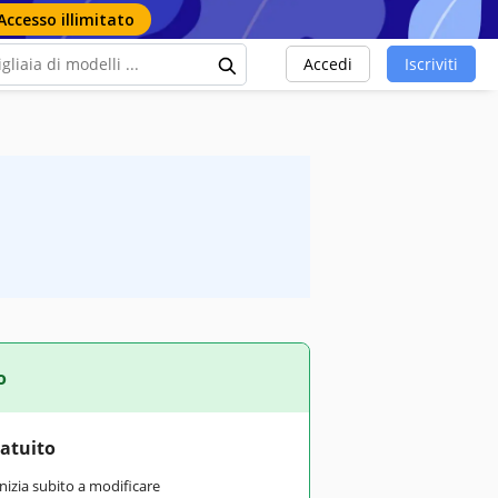
Accesso illimitato
Accedi
Iscriviti
o
ratuito
inizia subito a modificare