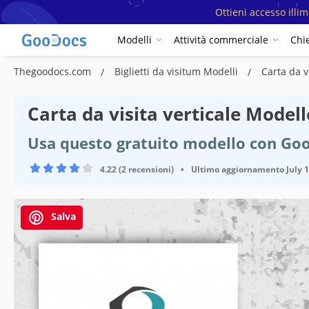
Ottieni accesso illi
Modelli
Attività commerciale
Chi
Thegoodocs.com
Biglietti da visitum Modelli
Carta da v
Carta da visita verticale Modell
Usa questo gratuito modello con Go
4.22 (2 recensioni)
•
Ultimo aggiornamento
July 
Salva