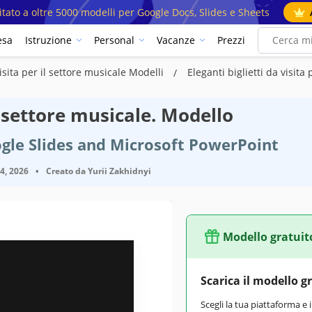
mitato a oltre 5000 modelli per Google Docs, Slides e Sheets
esa
Istruzione
Personal
Vacanze
Prezzi
isita per il settore musicale Modelli
Eleganti biglietti da visita
il settore musicale. Modello
gle Slides and Microsoft PowerPoint
14, 2026
•
Creato da
Yurii Zakhidnyi
Modello gratuit
Google Slides
Scarica il modello g
September 1, 2023
Scegli la tua piattaforma e 