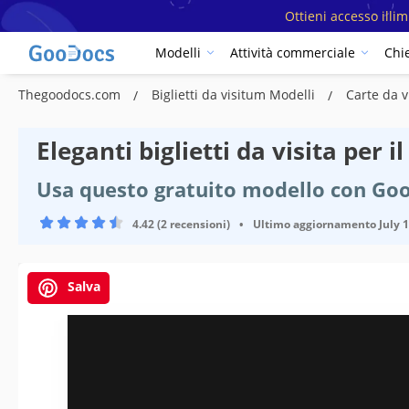
Ottieni accesso illi
Modelli
Attività commerciale
Chi
Thegoodocs.com
Biglietti da visitum Modelli
Carte da v
Eleganti biglietti da visita per 
Usa questo gratuito modello con Goo
4.42 (2 recensioni)
•
Ultimo aggiornamento
July 
Salva
Specifiche del modello
Formato
Creato