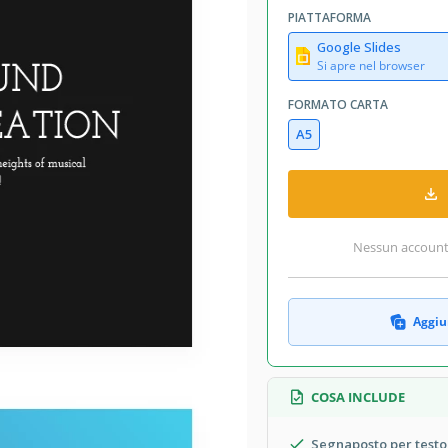
July 14, 2026
PIATTAFORMA
Aggiunto alle raccolte da 3 Utenti
Google Slides
2 download questo mese
Si apre nel browser
FORMATO CARTA
A5
da visita musicali eleganti. Arricchito
ella tua persona musicale. La fusione
attrattiva visiva con le informazioni
Nessun account r
Aggiun
COSA INCLUDE
Segnaposto per testo 