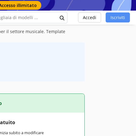
Accesso illimitato
Accedi
Iscriviti
 per il settore musicale. Template
o
ratuito
inizia subito a modificare