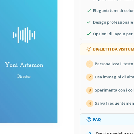
Eleganti temi di colo
Design professionale
Opzioni di layout per 
BIGLIETTI DA VISIT
Personalizza il testo
1
Usa immagini di alta
2
Sperimenta con i col
3
Salva frequentement
4
FAQ
Questo modello è co