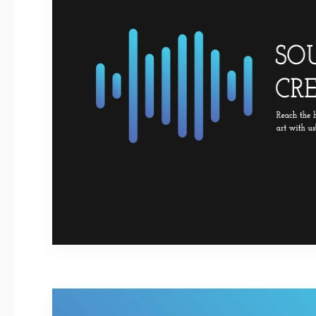
Ultimo aggiornamento
Community
Statistiche di utilizzo
Informazioni su questo modello
Fai risuonare la tua identità musicale con il modello di biglietti 
con un tocco artistico, questo modello diventa un'estensione d
di estetica e funzionalità porta ad una carta che armonizza l'
necessarie.