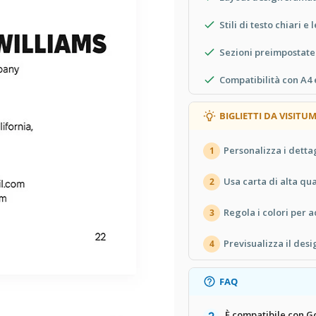
Stili di testo chiari e 
Sezioni preimpostate
Compatibilità con A4 
BIGLIETTI DA VISIT
Personalizza i dettag
1
Usa carta di alta qua
2
Regola i colori per a
3
Previsualizza il des
4
FAQ
È compatibile con G