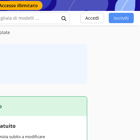
Accesso illimitato
Accedi
Iscriviti
mplate
o
ratuito
inizia subito a modificare