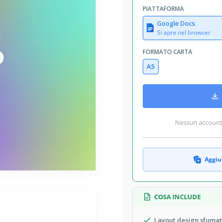
PIATTAFORMA
Google Docs
Si apre nel browser
FORMATO CARTA
A5
Nessun account r
Aggiun
COSA INCLUDE
Layout design sfumat