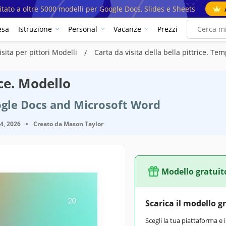
mitato a oltre 5000 modelli per Google Docs, Slides e Sheets
esa
Istruzione
Personal
Vacanze
Prezzi
isita per pittori Modelli
Carta da visita della bella pittrice. Te
ice. Modello
ogle Docs and Microsoft Word
14, 2026
•
Creato da
Mason Taylor
Modello gratuit
Scarica il modello g
Scegli la tua piattaforma e 