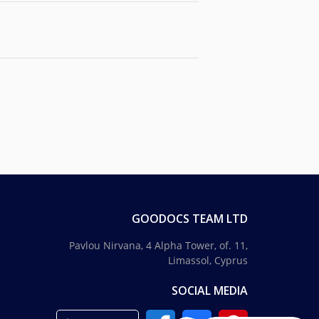
GOODOCS TEAM LTD
Pavlou Nirvana, 4 Alpha Tower, of. 11,
Limassol, Cyprus
SOCIAL MEDIA