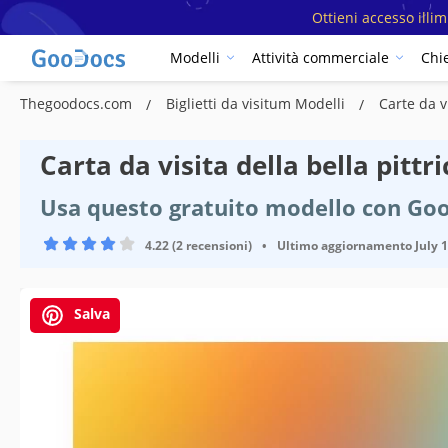
Ottieni accesso illi
Modelli
Attività commerciale
Chi
Thegoodocs.com
Biglietti da visitum Modelli
Carte da v
Carta da visita della bella pittr
Usa questo gratuito modello con Go
4.22 (2 recensioni)
•
Ultimo aggiornamento
July 
Salva