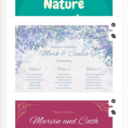
généalogiques, mais celui-ci est l'un des plus
mignons de notre collection.
Menus alimentaires
Menu de Noël
Si on devait noter les menus de Noël les plus beaux,
celui-ci remporterait certainement la palme.
Regardez le mignon Père Noël au milieu.
Annonces de classe