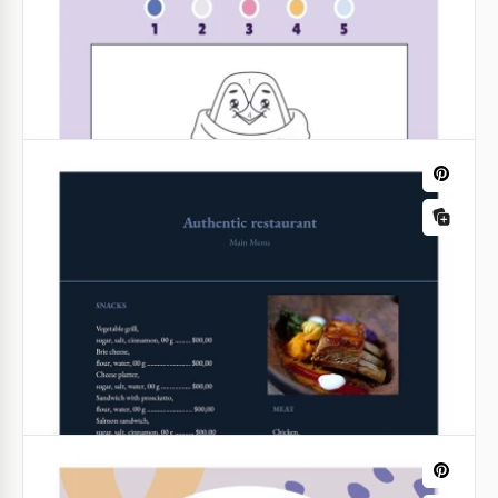
CV rose élégant
Voulez-vous impressionner quelqu'un avec votre CV
exceptionnel? Utilisez ce modèle rose et montrez à
votre futur employeur que vous êtes meilleur que
quiconque.
Plans de leçon
Plan de leçon sur le marbre
Jetez un coup d'œil à notre plan de cours sur le
marbre. N'est-ce pas génial ? Nos concepteurs
savent comment créer des choses spéciales.
Feuilles de calcul