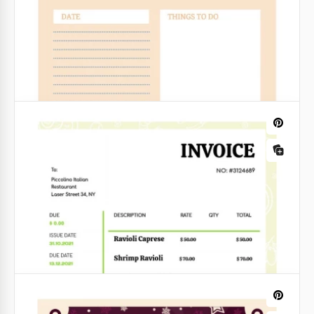
Agendas
Ordre du jour de la réunion
professionnelle blanche
Rapports de progrès
Cette fois, vous allez impressionner tout le monde
avec votre fabuleux ordre du jour de réunion !
Rapport de progrès