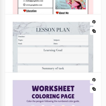
Regardez notre modèle d'arbre généalogique
magnifique avec un design incroyablement coloré. Il
y a tellement de vert et de bleu !
Articles
Article sur la cérémonie du thé paisible
Ce modèle est parfait pour écrire sur une cérémonie
de thé calme. En arrière-plan, vous voyez une main
verser du thé dans les tasses.
CVs