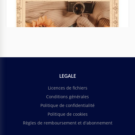
Charger plus
Affiches
Affiche d'incendie de forêt
Les incendies dans la forêt ont toujours été un
problème important. Si vous souhaitez prévenir un
autre incendie dévastateur dans les bois, vous
LEGALE
pouvez partager cette affiche avec d'autres
personnes.
Licences de fichiers
Conditions générales
Politique de confidentialité
Politique de cookies
Règles de remboursement et d'abonnement