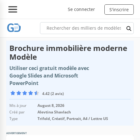
Se connecter
S'inscrire
Brochure immobilière moderne
Modèle
Utiliser ceci gratuit modèle avec
Google Slides and Microsoft
PowerPoint
4.42 (2 avis)
Mis à jour
August 8, 2026
Créé par
Alevtina Shavlach
Type
Trifold, Créatif, Portrait, A4 / Lettre US
ADVERTISEMENT