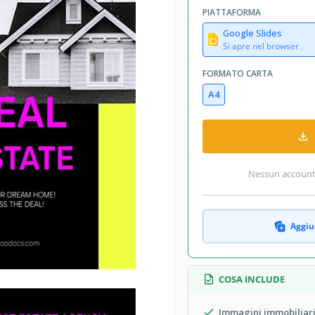
PIATTAFORMA
Google Slides
Si apre nel browser
FORMATO CARTA
A4
Nessun account r
Aggiun
COSA INCLUDE
Immagini immobiliari 