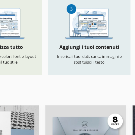
3
izza tutto
Aggiungi i tuoi contenuti
colori, font e layout
Inserisci i tuoi dati, carica immagini e
l tuo stile
sostituisci il testo