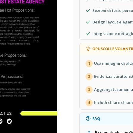
Sezioni di testo perso
Design layout elegan
Integrazione dettagli
OPUSCOLI E VOLANTI
Usa immagini di alta
1
Evidenzia caratteris
2
Aggiungi testimonia
3
Includi chiare chiam
4
FAQ
È compatibile con G