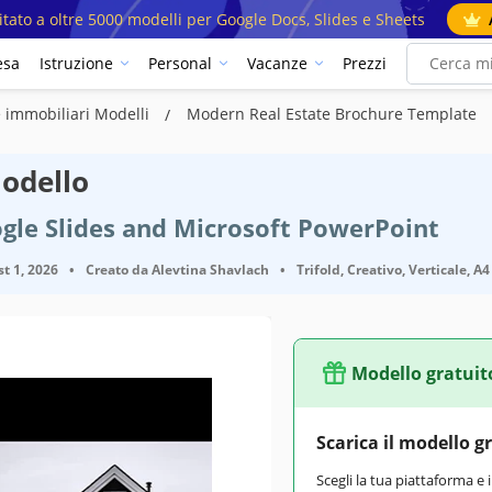
mitato a oltre 5000 modelli per Google Docs, Slides e Sheets
esa
Istruzione
Personal
Vacanze
Prezzi
 immobiliari Modelli
Modern Real Estate Brochure Template
odello
gle Slides and Microsoft PowerPoint
t 1, 2026
•
Creato da
Alevtina Shavlach
•
Trifold, Creativo, Verticale, A4
Modello gratuit
Scarica il modello g
Scegli la tua piattaforma e 