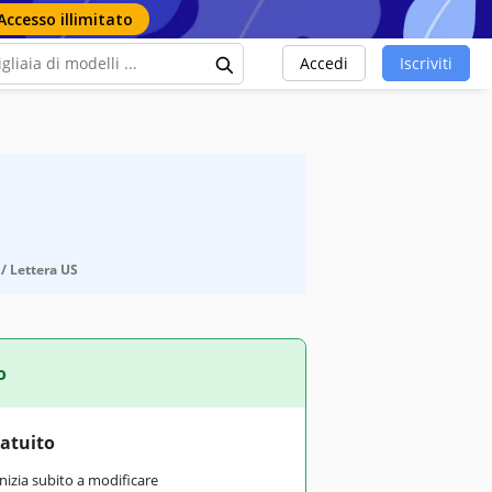
Accesso illimitato
Accedi
Iscriviti
 / Lettera US
o
ratuito
inizia subito a modificare