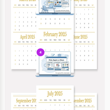
Fügen Sie Ihre Inhalte hinzu
Füllen Sie Ihre Daten aus, laden Sie Bilder hoch und ersetzen Sie
den Platzhaltertext
4
Drucken, exportieren oder teilen
Drucken, als PDF exportieren oder sofort teilen