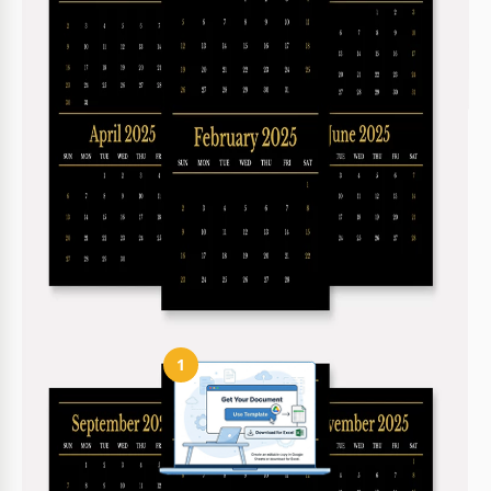
Ja, Sie können Text bearbeiten und Farben leicht
anpassen.
Ist diese Vorlage kostenlos erhältlich?
Ja, sie ist völlig kostenlos für den persönlichen
Gebrauch.
Kann ich Ereigniserinnerungen automatisieren?
Sie können Erinnerungen durch Synchronisieren mit
Google Kalender erstellen.
So verwenden und bearbeiten Sie diese
Vorlage
1