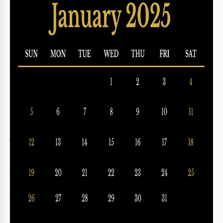
Vorlagenspezifikationen
Format
Google Sheets, Microsoft Excel
Erstellt
November 28, 2024
Zuletzt aktualisiert
July 18, 2026
Community
Zu Sammlungen hinzugefügt von 16 Nutzer
Nutzungsstatistiken
0 Downloads in diesem Monat
Hauptmerkmale dieser Vorlage
Jahr
2025 Kalender Vorlagen
Zeitraum
Monatlich Kalender Vorlagen
Über diese Vorlage
Die goldene Farbe sieht wirklich gut auf diesem monatlichen
Kalender aus, oder? Wenn Sie unseren
monatlichen
editierbaren Kalender
verwenden möchten, können Sie ihn