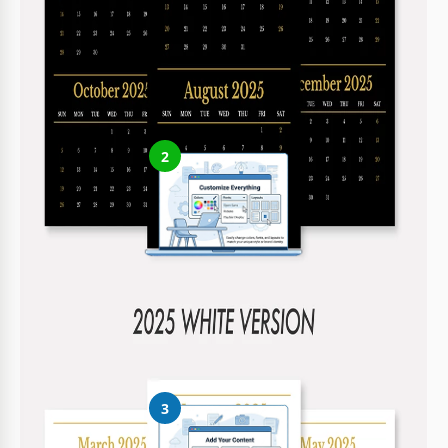
Erhalten Sie Ihr Dokument
Klicken Sie auf „Vorlage bearbeiten“, um eine bearbeitbare
Kopie in Google Sheets zu erstellen oder für Microsoft Excel
herunterzuladen
2
Alles anpassen
Ändern Sie ganz einfach Farben, Schriftarten und Layouts
entsprechend Ihrem Stil oder Ihrer Marke
3