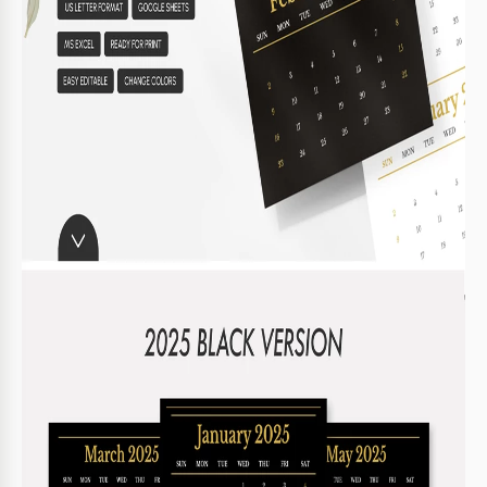
KALENDER TIPPS
Wichtige Daten mit Farbcodierung hervorheben
1
Kommentare zur Ereignisdetails hinzufügen
2
Blätter für folgende Jahre duplizieren
3
Mit Google Kalender für Erinnerungen
4
synchronisieren
FAQ
Ist der Kalender mit meiner Software kompatibel?
Ja, es funktioniert mit Google Sheets und Microsoft
Excel.
Ist diese Vorlage einfach zu bedienen?
Ja, sie ist benutzerfreundlich und intuitiv.
Kann ich den Kalender anpassen?