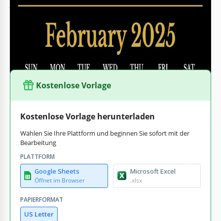
jetzt herunterladen. Oder Sie können ihn in den Formaten
Google Sheets oder Excel öffnen und bearbeiten. Sie können
beispielsweise kleine Notizen am unteren Rand jeder Seite
machen oder Kreise um die wichtigsten Termine ziehen.
Kostenlose Vorlage
Kostenlose Vorlage herunterladen
Wählen Sie Ihre Plattform und beginnen Sie sofort mit der
Bearbeitung
PLATTFORM
Google Sheets
Microsoft Excel
Öffnet im Browser
.xlsx
PAPIERFORMAT
US Letter