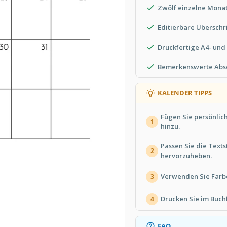
Zwölf einzelne Monat
Editierbare Überschri
Druckfertige A4- und
Bemerkenswerte Absc
KALENDER TIPPS
Fügen Sie persönlich
1
hinzu.
Passen Sie die Texts
2
hervorzuheben.
Verwenden Sie Farbc
3
Drucken Sie im Buchf
4
FAQ