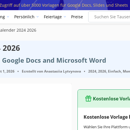
ugriff auf über 5000 Vorlagen für Google Docs, Slides und Sheets
ung
Persönlich
Feiertage
Preise
kalender 2024 2026
 2026
t Google Docs and Microsoft Word
t 1, 2026
•
Ecrstellt von
Anastasiia Lytvynova
•
2024, 2026, Einfach, Mon
Kostenlose Vorl
Kostenlose Vorlage
Wählen Sie Ihre Plattform 