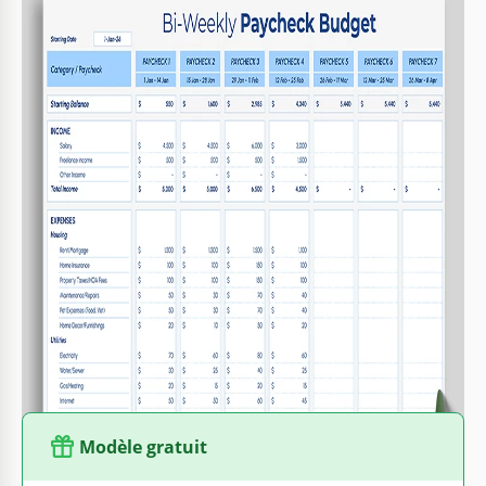
Spécifications du modèle
Format
Google Sheets, Microsoft Excel
Créé
February 5, 2026
Dernière mise à jour
August 1, 2026
Communauté
Ajouté aux collections par 7 Utilisateurs
Statistiques d’utilisation
301 téléchargements ce mois-ci
Caractéristiques principales de ce modèle
Période budgétaire
Bimensuel Budget Modèles
Style
Simple Budget Modèles
Modèle gratuit