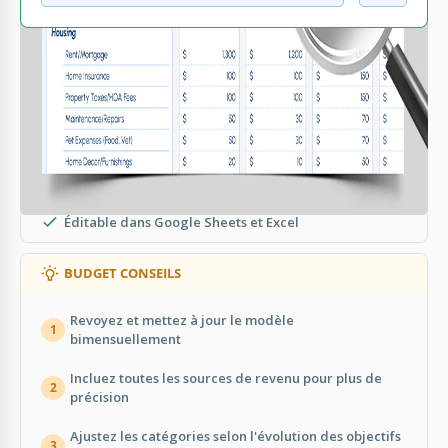
CE QUI EST INCLUS
Calculs et formules automatiques
7 colonnes pour suivi bimensuel
Sections de revenus et dépenses personnalisables
Éditable dans Google Sheets et Excel
BUDGET CONSEILS
Revoyez et mettez à jour le modèle
1
bimensuellement
Incluez toutes les sources de revenu pour plus de
2
précision
Ajustez les catégories selon l'évolution des objectifs
3