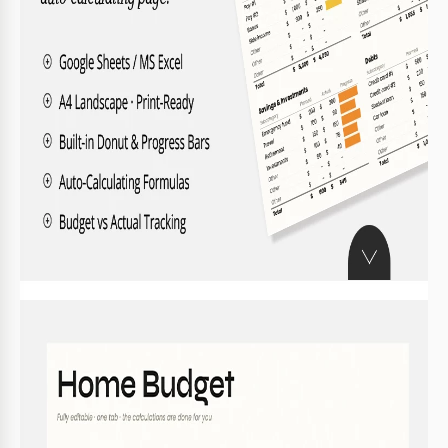
O QUE ESTÁ INCLUÍDO
Rastreamento de despesas planejadas vs reais
Fórmulas de orçamento auto-cálculantes
Barras de progresso e gráfico de rosca interativos
Seções abrangentes de renda e despesas
ORÇAMENTO DICAS
Atualize seu orçamento semanalmente para um
1
rastreamento preciso.
Use categorias para obter detalhes de despesas.
2
Estabeleça metas realistas para melhorar
3
economias.
Compare despesas planejadas vs reais