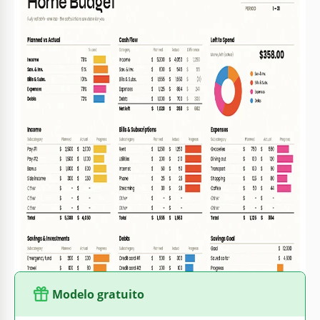
Especificações do modelo
Formato
Google Sheets, Microsoft Excel
Criado
June 11, 2026
Última atualização
July 25, 2026
Comunidade
Adicionado às coleções por 4 Usuários
Estatísticas de uso
97 downloads este mês
Principais recursos deste modelo
Adequado Para
Family , Personal
Período de orçamento
Mensalmente Orçamentos Modelos
Modelo gratuito