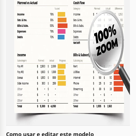
4
regularmente.
FAQ
É compatível com Excel?
Sim, é compatível com Google Sheets e MS Excel.
Posso personalizar categorias e valores?
Sim, personalize qualquer seção de acordo com suas
necessidades.
É fácil de usar?
Sim, foi projetado para fácil navegação e uso.
Preciso comprá-lo?
Não, este modelo é completamente gratuito.
Inclui rastreamento de economias?
Sim, inclui uma seção para metas de economia.
Como usar e editar este modelo