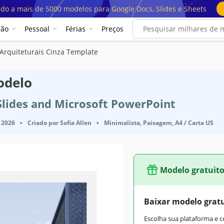
ado a mais de 5000 modelos para Google Docs, Slides e Sheets
ção
Pessoal
Férias
Preços
 Arquiteturais Cinza Template
odelo
Slides and Microsoft PowerPoint
 2026
•
Criado por
Sofia Allen
•
Minimalista, Paisagem, A4 / Carta US
Modelo gratuit
Baixar modelo grat
Escolha sua plataforma e 