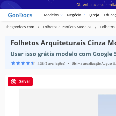
Obtenha acesso ilimit
Modelos
Negócio
Igreja
Educa
Thegoodocs.com
Folhetos e Panfleto Modelos
Folhetos
Folhetos Arquiteturais Cinza M
Usar isso grátis modelo com Google 
4.38 (2 avaliações)
•
Última atualização
August 8,
Salvar