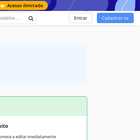
Acesso ilimitado
Entrar
Cadastrar-se
o
uito
comece a editar imediatamente