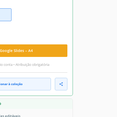
Google Slides – A4
o conta • Atribuição obrigatória
ionar à coleção
O
des editáveis