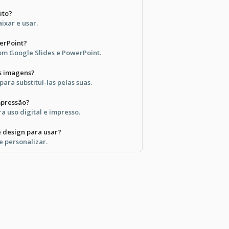
ito?
aixar e usar.
erPoint?
om Google Slides e PowerPoint.
s imagens?
ara substituí-las pelas suas.
mpressão?
a uso digital e impresso.
 design para usar?
 e personalizar.