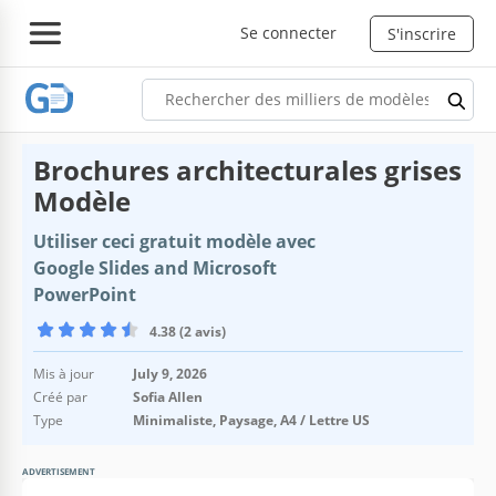
Se connecter
S'inscrire
Brochures architecturales grises
Modèle
Utiliser ceci gratuit modèle avec
Google Slides and Microsoft
PowerPoint
4.38 (2 avis)
Mis à jour
July 9, 2026
Créé par
Sofia Allen
Type
Minimaliste, Paysage, A4 / Lettre US
ADVERTISEMENT