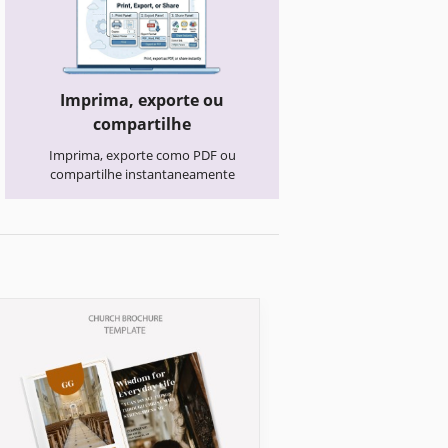
Imprima, exporte ou
compartilhe
Imprima, exporte como PDF ou
compartilhe instantaneamente
Folhetos da igreja
Fé & Adoração I
Folheto - Layout