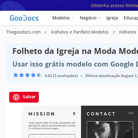
Obtenha acesso ilimit
Modelos
Negócio
Igreja
Educa
Thegoodocs.com
Folhetos e Panfleto Modelos
Folhetos
Folheto da Igreja na Moda Mod
Usar isso grátis modelo com Google
4.62 (2 avaliações)
•
Última atualização
August 1,
Salvar