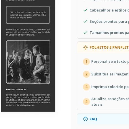
Cabeçalhos e estilos 
Seções prontas para
Tamanhos prontos pa
FOLHETOS E PANFLET
Personalize o texto
1
Substitua as imagen
2
Imprima colorido p
3
Atualize as seções 
4
atuais.
FAQ