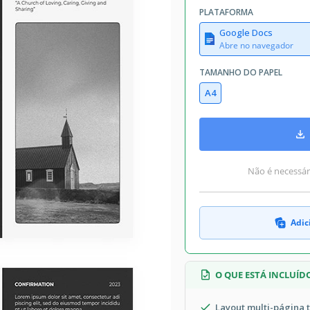
PLATAFORMA
Google Docs
Abre no navegador
TAMANHO DO PAPEL
A4
Não é necessári
Adic
O QUE ESTÁ INCLUÍD
Layout multi-página