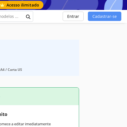
Acesso ilimitado
Entrar
Cadastrar-se
 A4 / Carta US
o
uito
comece a editar imediatamente