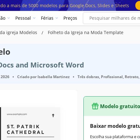
ado a mais de 5000 modelos para Google Docs, Slides e Sheets
ção
Pessoal
Férias
Preços
 da igreja Modelos
Folheto da Igreja na Moda Template
elo
 Docs and Microsoft Word
 2026
•
Criado por
Isabella Martinez
•
Três dobras, Profissional, Retrato,
Modelo gratuit
Baixar modelo grat
Escolha sua plataforma e 