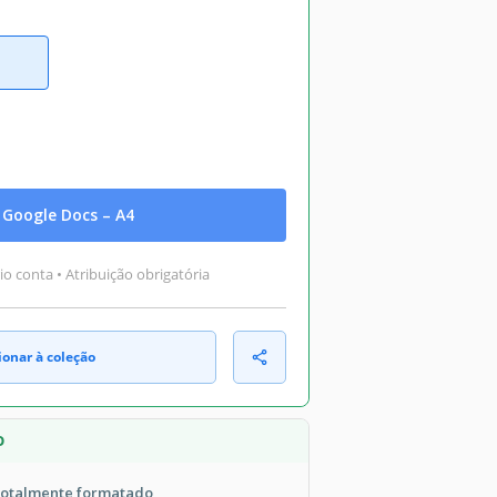
Google Docs – A4
o conta • Atribuição obrigatória
ionar à coleção
O
 totalmente formatado