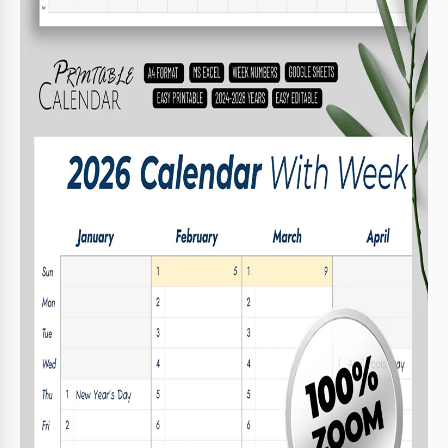
Números de Semana. Cada año tiene una hoja separada en
formatos de Google Sheets y Excel, y la plantilla es fácil de
usar; no se requieren habilidades adicionales o software.
Opción Formal y Sencilla para Cualquier Tarea
¿Necesita hacer un plan de trabajo o desea escribir las
notas necesarias en un solo lugar? ¿Necesita un calendario
laboral o doméstico? Este
calendario anual es imprimible
,
rellenable y editable. Puede dejar cualquier nota aquí,
cambiar los colores del diseño e incluso imprimirlo en
tamaño A4.
Estructura Conveniente para el Uso Diario
Esta
plantilla de calendario gratuita
utiliza un arreglo
horizontal de meses y un diseño vertical de días de la
semana y campos para sus notas. Los domingos están
marcados adicionalmente en amarillo para que sea más
fácil encontrar los días que necesita.
El calendario está alineado hasta 2028, por lo que no tendrá
que pensar en reemplazarlo pronto. ¡También puede