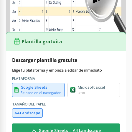
encontrar fácilmente la
plantilla de calendario en Google
Slides
y otros formatos en nuestro sitio web!
Plantilla gratuita
Descargar plantilla gratuita
Elige tu plataforma y empieza a editar de inmediato
PLATAFORMA
Google Sheets
Microsoft Excel
Se abre en el navegador
.xlsx
TAMAÑO DEL PAPEL
A4 Landscape
Google Sheets – A4 Landscape