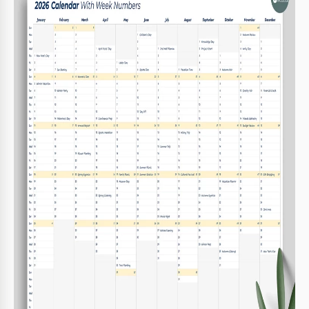
Especificaciones de la plantilla
Formato
Google Sheets, Microsoft Excel
Creado
December 6, 2024
Última actualización
August 1, 2026
Comunidad
Añadido a colecciones por 20 Usuarios
Estadísticas de uso
61 descargas este mes
Características clave de esta plantilla
Período
Anualmente Calendario Plantillas
2024 Calendario Plantillas
,
2025 Calendario Plantillas
Año
,
2026 Calendario Plantillas
,
2027 Calendario
Plantillas
Sobre esta plantilla
Consulte nuestra Plantilla de Calendario 2024-2028 con