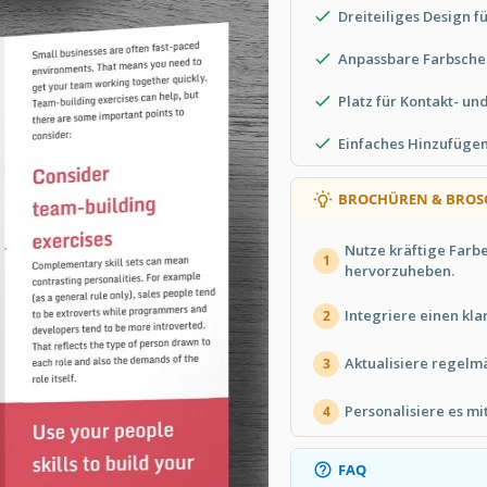
Dreiteiliges Design fü
Anpassbare Farbsche
Platz für Kontakt- un
Einfaches Hinzufügen
BROCHÜREN & BROS
Nutze kräftige Farb
1
hervorzuheben.
Integriere einen kl
2
Aktualisiere regelm
3
Personalisiere es m
4
FAQ