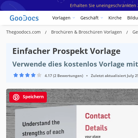
Erhalten Sie uneingeschränkten Z
Vorlagen
Geschäft
Kirche
Bild
Thegoodocs.com
Brochüren & Broschüren Vorlagen
Ge
Einfacher Prospekt Vorlage
Verwende dies kostenlos Vorlage mi
4.17 (2 Bewertungen)
•
Zuletzt aktualisiert
July 2
Speichern