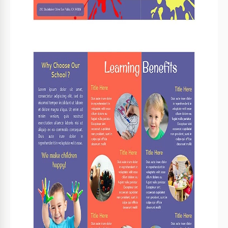
Über diese Vorlage
Möchten Sie Ihre Kunstschule für Kinder bewerben? Wir
bieten eine helle Kunstschulbroschürenvorlage, die Ihre
Aufgabe erheblich vereinfachen kann! Diese PowerPoint-
und Google Slides Broschürenvorlage ist vollständig
bearbeitbar und druckbereit. Fügen Sie einfach neuen Text
und Bilder hinzu und verwenden Sie diese Schulbroschüre
für alle Ihre Bedürfnisse!
Bequeme und zu 100% einsatzbereite Vorlage
Das Erstellen einer
Schulbroschüre
von Grund auf ist immer
eine anspruchsvolle Aufgabe. Doch mit dieser Vorlage
haben Sie bereits ein fertiges Design, Beispielschrift zum
Ausfüllen und sogar eine professionelle Struktur! Das
aufklappbare Layout eignet sich ideal für eine kompakte
und strukturierte Platzierung aller wichtigen Informationen
über Ihre Kunstschule für Kinder.