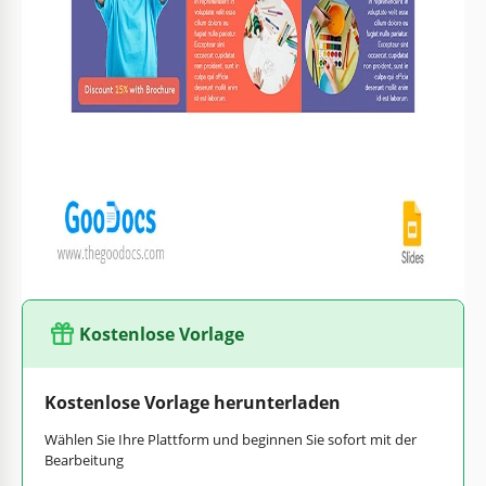
Das Vorlagen-Design wurde speziell für Ihre kreative Schule
erstellt! Helle Farben für den Hintergrund, sofort
einsatzbereite Illustrationen mit Kinderzeichnungen und ein
Beispiel für die Struktur werden Ihnen dabei helfen, Ihre
Bildungseinrichtung effektiv zu bewerben!
Sie können problemlos neuen Text einfügen, einen QR-Code
hinzufügen, neue Bilder einfügen und Schriftarten ändern,
ohne den Google Slides- oder PowerPoint-Editor zu
verlassen! Finden Sie noch mehr der besten
Broschürenbeispiele
nur auf unserer Website!
Kostenlose Vorlage
Kostenlose Vorlage herunterladen
Wählen Sie Ihre Plattform und beginnen Sie sofort mit der
Bearbeitung