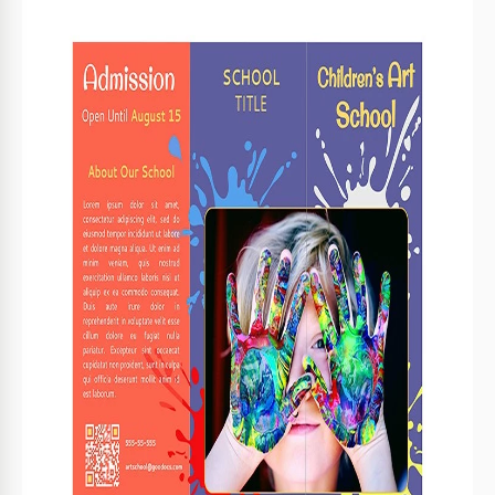
Vorlagenspezifikationen
Format
Google Slides
Hochformat Brochüren & Broschüren
Ausrichtung
Vorlagen
Größe
A4 / US Letter Brochüren & Broschüren Vorlagen
Erstellt
May 1, 2023
Zuletzt aktualisiert
July 18, 2026
Community
Zu Sammlungen hinzugefügt von 15 Nutzer
Nutzungsstatistiken
2 Downloads in diesem Monat
Hauptmerkmale dieser Vorlage
Faltart
Dreifach Brochüren & Broschüren Vorlagen
Geeignet für.
School Managers
Stil
Kreativ Brochüren & Broschüren Vorlagen