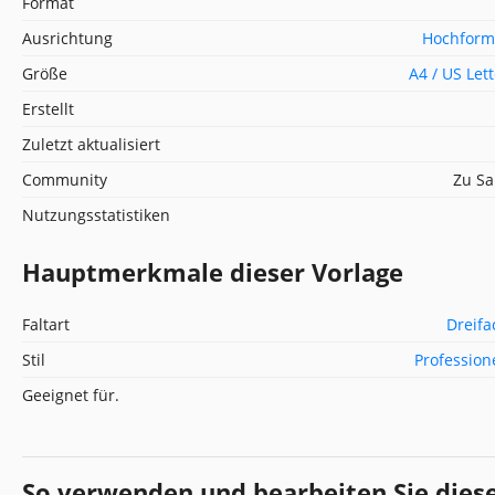
Format
Ausrichtung
Hochform
Größe
A4 / US Let
Erstellt
Zuletzt aktualisiert
Community
Zu Sa
Nutzungsstatistiken
Hauptmerkmale dieser Vorlage
Faltart
Dreifa
Stil
Profession
Geeignet für.
So verwenden und bearbeiten Sie dies