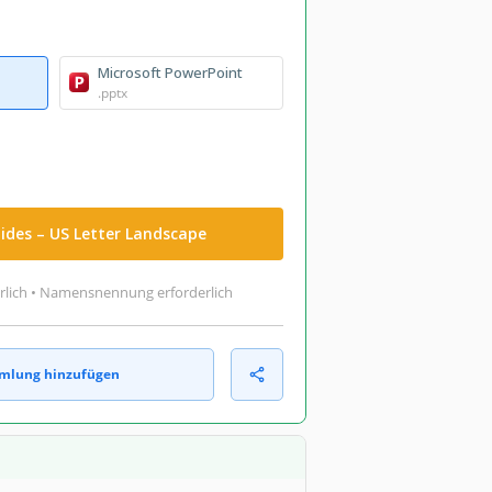
Microsoft PowerPoint
.pptx
lides – US Letter Landscape
rlich • Namensnennung erforderlich
mlung hinzufügen