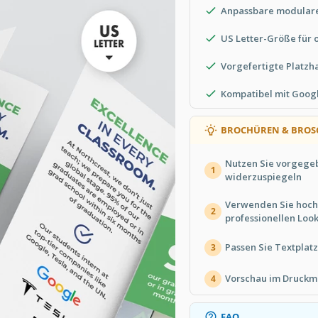
Anpassbare modulare
US Letter-Größe für
Vorgefertigte Platzha
Kompatibel mit Googl
BROCHÜREN & BROS
Nutzen Sie vorgege
1
widerzuspiegeln
Verwenden Sie hochq
2
professionellen Loo
Passen Sie Textplatz
3
Vorschau im Druckm
4
FAQ