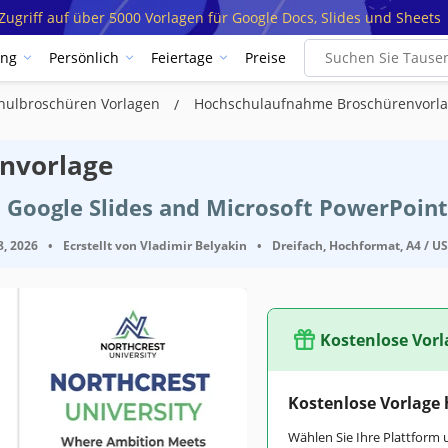
ugriff auf über 5000 Vorlagen für Google Docs, Slides und Sheets
ung
Persönlich
Feiertage
Preise
hulbroschüren Vorlagen
Hochschulaufnahme Broschürenvorl
nvorlage
 Google Slides and Microsoft PowerPoint
8, 2026
•
Ecrstellt von
Vladimir Belyakin
•
Dreifach, Hochformat, A4 / US 
Kostenlose Vorl
Kostenlose Vorlage
Wählen Sie Ihre Plattform 