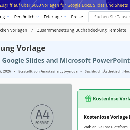
ugriff auf über 5000 Vorlagen für Google Docs, Slides und Sheets
ung
Persönlich
Feiertage
Preise
cken Vorlagen
Zusammensetzung Buchabdeckung Template
ung Vorlage
 Google Slides and Microsoft PowerPoint
5, 2026
•
Ecrstellt von
Anastasiia Lytvynova
•
Sachbuch, Ästhetisch, Hoc
Kostenlose Vorl
Kostenlose Vorlage
Wählen Sie Ihre Plattform 