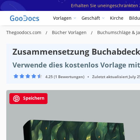
Erhalten Sie uneingeschränkten Z
Vorlagen
Geschäft
Kirche
Bild
Thegoodocs.com
Bücher Vorlagen
Buchumschläge & Ja
Zusammensetzung Buchabdeck
Verwende dies kostenlos Vorlage mit
4.25 (1 Bewertungen)
•
Zuletzt aktualisiert
July 2
Speichern