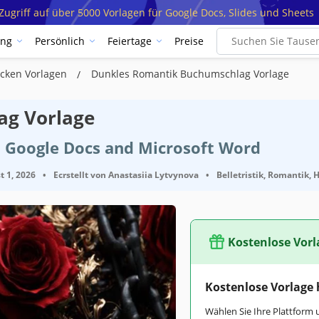
ugriff auf über 5000 Vorlagen für Google Docs, Slides und Sheets
ung
Persönlich
Feiertage
Preise
cken Vorlagen
Dunkles Romantik Buchumschlag Vorlage
ag Vorlage
t Google Docs and Microsoft Word
t 1, 2026
•
Ecrstellt von
Anastasiia Lytvynova
•
Belletristik, Romantik, H
Kostenlose Vorl
Kostenlose Vorlage
Wählen Sie Ihre Plattform 