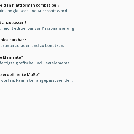
 beiden Plattformen kompatibel?
 mit Google Docs und Microsoft Word.
ht anzupassen?
d leicht editierbar zur Personalisierung.
enlos nutzbar?
s herunterzuladen und zu benutzen.
te Elemente?
efertigte grafische und Textelemente.
tzerdefinierte Maße?
entworfen, kann aber angepasst werden.