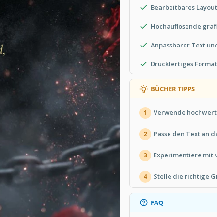
Bearbeitbares Layout
Hochauflösende grafi
Anpassbarer Text un
Druckfertiges Format 
BÜCHER TIPPS
Verwende hochwertig
1
Passe den Text an d
2
Experimentiere mit 
3
Stelle die richtige G
4
FAQ