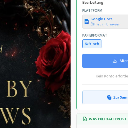
Bearbeitung
PLATTFORM
Google Docs
Öffnet im Browser
PAPIERFORMAT
6x9 Inch
Micr
Kein Konto erforde
Zur Sam
WAS ENTHALTEN IST