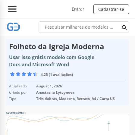
Entrar
Cadastrar-se
Folheto da Igreja Moderna
Usar isso grátis modelo com Google
Docs and Microsoft Word
4.25 (1 avaliações)
Atualizado
August 1, 2026
Criado por
Anastasiia Lytvynova
Tipo
Três dobras, Moderno, Retrato, A4 / Carta US
ADVERTISEMENT
Especificações do modelo