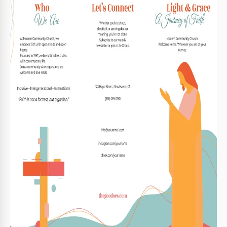
Formato
Google Docs, Microsoft Word
Orientação
Retrato Folheto e Panfleto Modelos
Tamanho
A4 / Carta US Folheto e Panfleto Modelos
Criado
May 20, 2025
Última atualização
August 1, 2026
Comunidade
Adicionado às coleções por 1 Usuários
Estatísticas de uso
14 downloads este mês
Principais recursos deste modelo
Tipo de dobra
Três dobra Folheto e Panfleto Modelos
Adequado Para
Church
Estilo
Moderno Folheto e Panfleto Modelos