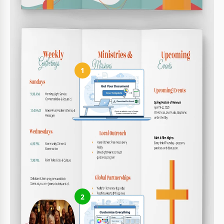
Qual tamanho de página é suportado?
O modelo está no formato A4.
Como usar e editar este modelo
1
Obtenha seu documento
Clique em "Editar modelo" para criar uma cópia editável no
Google Docs ou baixar para Microsoft Word
2