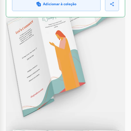
Adicionar à coleção
O QUE ESTÁ INCLUÍDO
Layout de tríptico personalizável
Seções de contato e eventos editáveis
Estilos de texto e fontes elegantes
Formato A4 pronto para impressão
FOLHETOS E PANFLETO DICAS
Adicione imagens vibrantes para um ambiente
1
acolhedor
Atualize as informações de contato regularmente
2