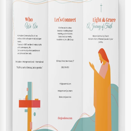
Destaque eventos principais com texto em negrito
3
Imprima em papel de qualidade para melhores
4
resultados
FAQ
É compatível com outros aplicativos?
Não, funciona apenas com Google Docs e Microsoft
Word.
Posso personalizar facilmente o design?
Sim, o modelo é totalmente personalizável em
ambos os aplicativos.
O modelo é gratuito?
Sim, você pode baixar e usar gratuitamente.
Como edito o texto no modelo?
Basta abrir no Google Docs ou Word e clicar para
editar.