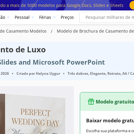
ado a mais de 5000 modelos para Google Docs, Slides e Sheets
ção
Pessoal
Férias
Preços
 de Casamento Modelos
Modelo de Brochura de Casamento de
nto de Luxo
Slides and Microsoft PowerPoint
 2026
•
Criado por
Halyna Uygur
•
Três dobras, Elegante, Retrato, A4 / C
Modelo gratuit
Baixar modelo grat
Escolha sua plataforma e 