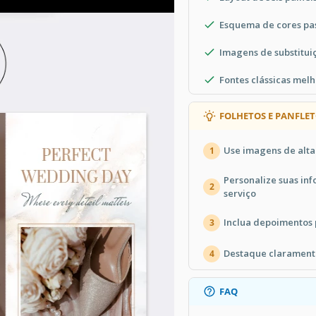
Esquema de cores pas
Imagens de substituiç
Fontes clássicas mel
FOLHETOS E PANFLET
Use imagens de alta 
1
Personalize suas in
2
serviço
Inclua depoimentos 
3
Destaque claramente
4
FAQ