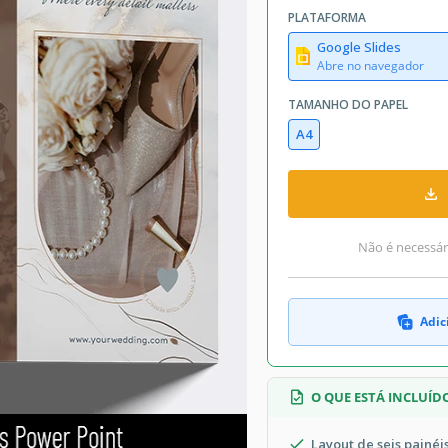
PLATAFORMA
Google Slides
Abre no navegador
TAMANHO DO PAPEL
A4
Não é necessári
Adic
O QUE ESTÁ INCLUÍD
Layout de seis painé