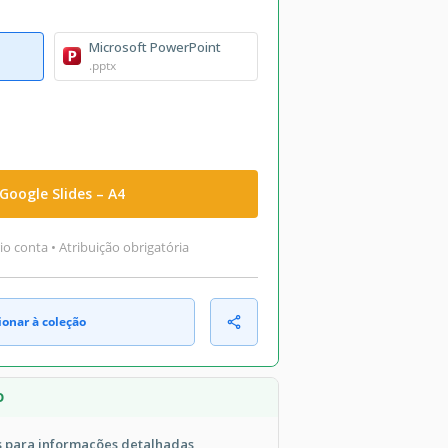
Microsoft PowerPoint
.pptx
Google Slides – A4
o conta • Atribuição obrigatória
ionar à coleção
O
is para informações detalhadas