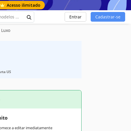
Acesso ilimitado
Entrar
Cadastrar-se
 Luxo
arta US
o
uito
comece a editar imediatamente