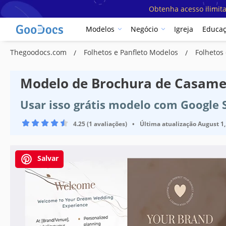
Obtenha acesso ilimit
Modelos
Negócio
Igreja
Educa
Thegoodocs.com
Folhetos e Panfleto Modelos
Folhetos
Modelo de Brochura de Casame
Usar isso grátis modelo com Google 
4.25 (1 avaliações)
•
Última atualização
August 1,
Salvar