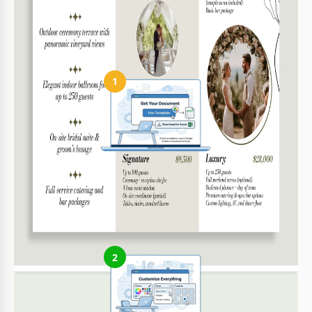
Sim, o layout está formatado para impressão A4.
Como usar e editar este modelo
1
Obtenha seu documento
Clique em "Editar modelo" para criar uma cópia editável no
Google Slides ou baixar para Microsoft PowerPoint
2