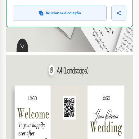
Adicionar à coleção
O QUE ESTÁ INCLUÍDO
Seis painéis de folheto personalizáveis
Espaço para fotos elegante incluído
Seções de preços e pacotes
Informações de contato e links sociais
FOLHETOS E PANFLETO DICAS
Personalize as cores para combinar com seu tema.
1
Substitua as imagens por fotos do seu local.
2