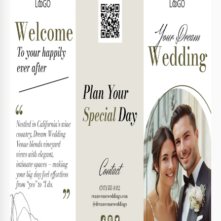
Especificações do modelo
Formato
Google Slides, Microsoft PowerPoint
Orientação
Retrato Folheto e Panfleto Modelos
Tamanho
A4 / Carta US Folheto e Panfleto Modelos
Criado
November 24, 2025
Última atualização
August 1, 2026
Comunidade
Adicionado às coleções por 1 Usuários
Estatísticas de uso
4 downloads este mês
Principais recursos deste modelo
Tipo de dobra
Três dobra Folheto e Panfleto Modelos
Adequado Para
Wedding
Estilo
Elegante Folheto e Panfleto Modelos