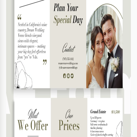
Destaque características únicas do local no texto.
3
Certifique-se de que os detalhes de contato são
4
precisos e visíveis.
FAQ
Este modelo é compatível com PowerPoint?
Sim, funciona com Google Slides e PowerPoint.
É fácil de personalizar?
Sim, basta clicar para editar texto e imagens.
Posso mudar as cores do folheto?
Sim, pode personalizar totalmente as cores ao seu
estilo.
O modelo é gratuito para download?
Sim, o download é completamente gratuito.
Está pronto para impressão após edição?