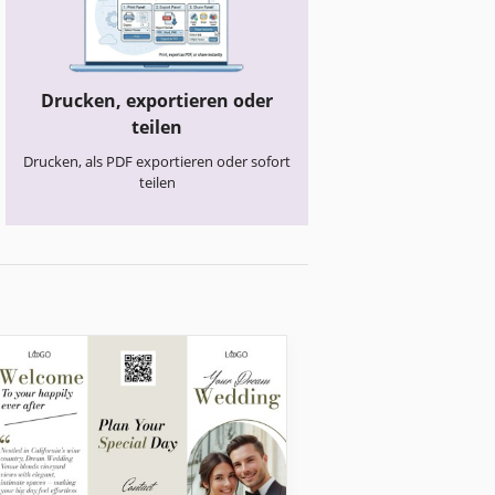
Drucken, exportieren oder
teilen
Drucken, als PDF exportieren oder sofort
teilen
Hochzeitsbroschüren
Hochzeitslocatio
Fold Broschüren