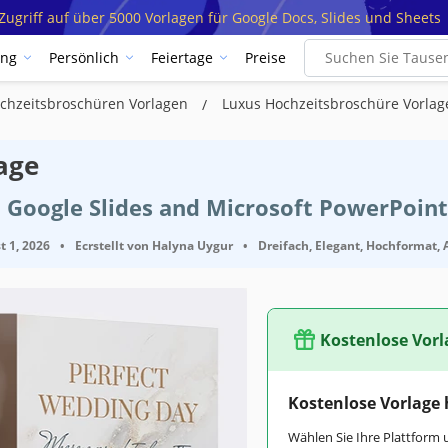
ugriff auf über 5000 Vorlagen für Google Docs, Slides und Sheets
ung
Persönlich
Feiertage
Preise
chzeitsbroschüren Vorlagen
Luxus Hochzeitsbroschüre Vorlag
age
 Google Slides and Microsoft PowerPoint
t 1, 2026
•
Ecrstellt von
Halyna Uygur
•
Dreifach, Elegant, Hochformat, A
Kostenlose Vorl
Kostenlose Vorlage
Wählen Sie Ihre Plattform 