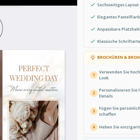
Sechsseitiges Layout 
Elegantes Pastellfa
Anpassbare Platzhalt
Klassische Schriftart
BROCHÜREN & BROS
Verwenden Sie hochw
1
Look
Personalisieren Sie
2
Details
Fügen Sie persönlic
3
schaffen
Heben Sie einzigart
4