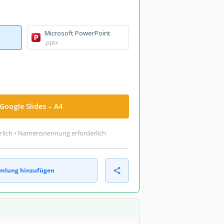
Microsoft PowerPoint
.pptx
Google Slides – A4
rlich • Namensnennung erforderlich
mlung hinzufügen