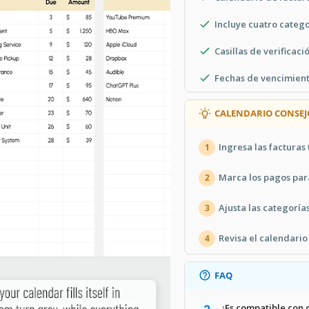
Incluye cuatro categ
Casillas de verificac
Fechas de vencimient
CALENDARIO CONSEJ
Ingresa las facturas 
1
Marca los pagos para
2
Ajusta las categoría
3
Revisa el calendari
4
FAQ
¿Es compatible con 