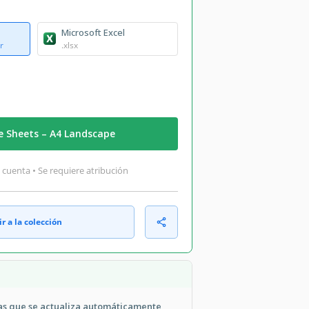
Microsoft Excel
r
.xlsx
e Sheets – A4 Landscape
 cuenta • Se requiere atribución
r a la colección
as que se actualiza automáticamente