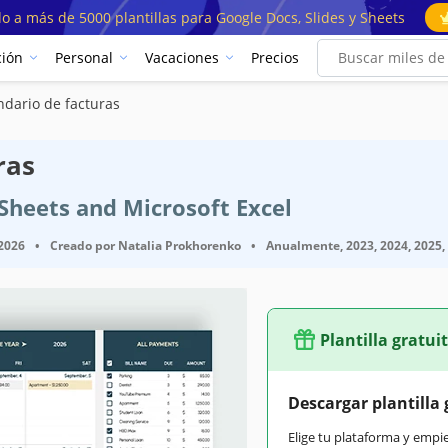
o a más de 5000 plantillas para Google Docs, Slides y Sheets
ión
Personal
Vacaciones
Precios
endario de facturas
ras
 Sheets and Microsoft Excel
 2026
•
Creado por
Natalia Prokhorenko
•
Anualmente, 2023, 2024, 2025, 
Plantilla gratui
Descargar plantilla 
Elige tu plataforma y empi