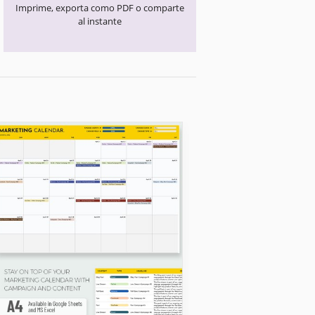
Imprime, exporta como PDF o comparte
al instante
Calendarios escolares
Plantilla de cale
escolar 2026-20