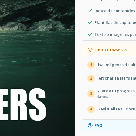
Índice de contenido
Plantillas de capítul
Texto e imágenes per
LIBRO CONSEJOS
Usa imágenes de alta
1
Personaliza las fuen
2
Guarda tu progreso 
3
datos.
Previsualiza tu docu
4
FAQ