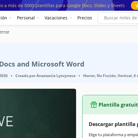
o a más de 5000 plantillas para Google Docs, Slides y Sheets
ión
Personal
Vacaciones
Precios
error
e Docs and Microsoft Word
 2026
•
Creado por
Anastasiia Lytvynova
•
Horror, No Ficción, Vertical, 6
Plantilla gratui
Descargar plantilla 
Elige tu plataforma y empi