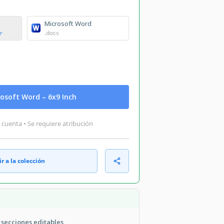
Microsoft Word
r
.docs
osoft Word – 6x9 Inch
 cuenta • Se requiere atribución
r a la colección
 secciones editables