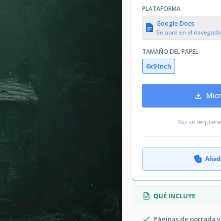
PLATAFORMA
Google Docs
Se abre en el navegado
TAMAÑO DEL PAPEL
6x9 Inch
Micr
No se requiere
Añadi
QUÉ INCLUYE
Páginas de portada y