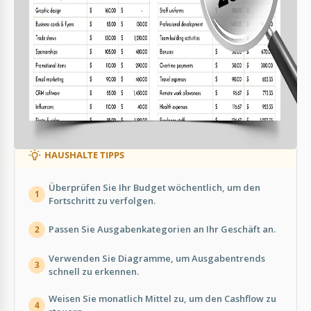
WAS ENTHALTEN IST
Verfolgung geschätzter vs tatsächlicher Ausgaben
Nullbasierte Budgetierung für präzise Planung
Ausgabenkategorien mit Aufschlüsselungen
Visuelle Diagramme zur Ausgabenanalyse
HAUSHALTE TIPPS
Überprüfen Sie Ihr Budget wöchentlich, um den
1
Fortschritt zu verfolgen.
Passen Sie Ausgabenkategorien an Ihr Geschäft an.
2
Verwenden Sie Diagramme, um Ausgabentrends
3
schnell zu erkennen.
Weisen Sie monatlich Mittel zu, um den Cashflow zu
4