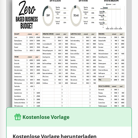
Vorlagenspezifikationen
Format
Google Sheets, Microsoft Excel
Erstellt
September 25, 2025
Zuletzt aktualisiert
July 25, 2026
Community
Zu Sammlungen hinzugefügt von 7 Nutzer
Nutzungsstatistiken
25 Downloads in diesem Monat
Hauptmerkmale dieser Vorlage
Budgetmethode
Null-basiert Haushalte Vorlagen
Kostenlose Vorlage
Kostenlose Vorlage herunterladen