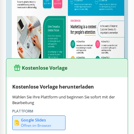
Team und Kontakte, über das Unternehmen, warum uns
wählen und unsere Dienstleistungen. Sie können die
Struktur ändern oder sie vollständig neu gestalten, indem
Sie Google Slides und PowerPoint verwenden.
Verwenden Sie
Broschürenvorlagen
, die Ihnen helfen, neue
Kunden zu gewinnen.
Kostenlose Vorlage
Kostenlose Vorlage herunterladen
Wählen Sie Ihre Plattform und beginnen Sie sofort mit der
Bearbeitung
PLATTFORM
Google Slides
Öffnet im Browser