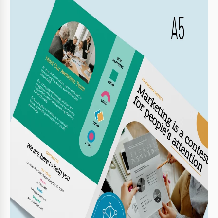
Vorlagenspezifikationen
Format
Google Slides
Hochformat Brochüren & Broschüren
Ausrichtung
Vorlagen
Größe
A5 / Halb Letter Brochüren & Broschüren Vorlagen
Erstellt
July 9, 2024
Zuletzt aktualisiert
August 1, 2026
Community
Zu Sammlungen hinzugefügt von 6 Nutzer
Nutzungsstatistiken
6 Downloads in diesem Monat
Hauptmerkmale dieser Vorlage
Stil
Kreativ Brochüren & Broschüren Vorlagen
Über diese Vorlage
Passen Sie diese editierbare Marketing-Broschürenvorlage