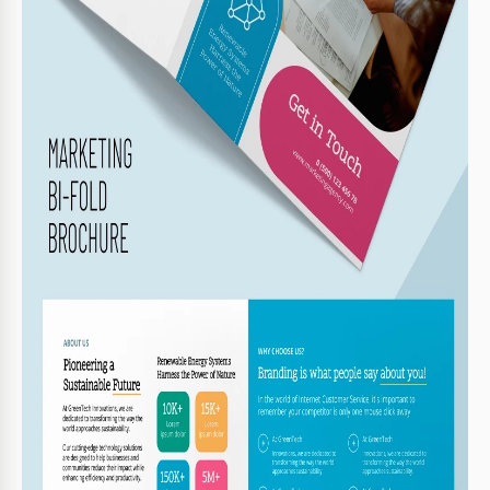
in wenigen Minuten an, um sie an die Bedürfnisse Ihres
Unternehmens anzupassen. Verwenden Sie ein praktisches
Tool, um Produkte, Dienstleistungen oder Marken zu
bewerben.
Viel Platz und Klappformat
Mit dieser
Geschäftsbroschürenvorlage
können Sie
potenzielle Kunden über alles informieren, was sie wissen
müssen, bevor sie sich an Ihr Unternehmen wenden. Das
Blanko kann digital verwendet werden (soziale Netzwerke,
Websites, Landingpages) oder nach dem Druck in A5-Größe.
Diese Klappbroschürenvorlage ist eine hervorragende Wahl
zur Strukturierung von Informationen. Teilen Sie die
wichtigsten Details Ihres Angebots in vier Teile auf, und die
Leser werden schnell das benötigte Inhaltsstück finden.
Stilvolles Design und Struktur
Das Formular enthält die Titelseite mit Ihrem Logo und den
schnellen Kontaktdaten. Es gibt auch Abschnitte über unser