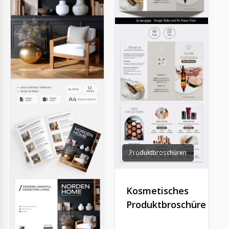
t
e
Produktbroschüren
Kosmetisches
Produktbroschüre