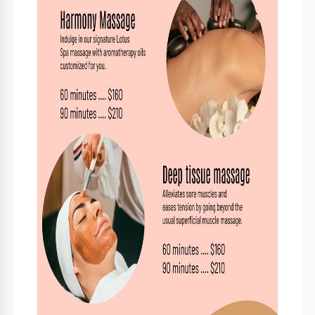
Ist die Vorlage mit Google Docs und Word
kompatibel?
Ja, sie funktioniert mit Google Docs und Microsoft
Word.
Kann ich die Vorlage einfach anpassen?
Ja, sie ist vollständig anpassbar, um Ihren
Anforderungen gerecht zu werden.
Ist diese Vorlage kostenlos zum Download
verfügbar?
Ja, sie ist kostenlos verfügbar.
Brauche ich Designfähigkeiten, um diese Vorlage zu
nutzen?
Nein, sie ist benutzerfreundlich und intuitiv
gestaltet.
Kann ich das Farbschema ändern?
Ja, Sie können die Farben an Ihre Marke anpassen.
So verwenden und bearbeiten Sie diese