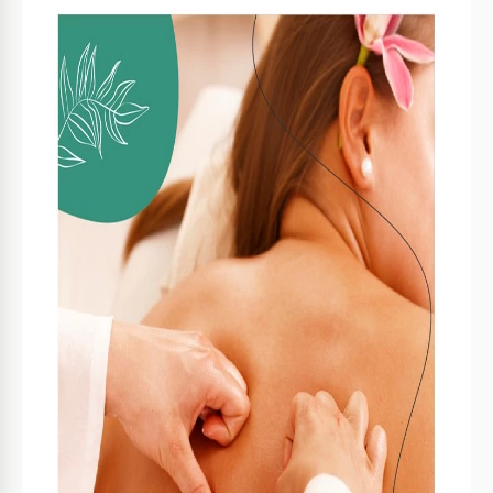
Vorlagenspezifikationen
Format
Google Docs
Hochformat Brochüren & Broschüren
Ausrichtung
Vorlagen
Größe
A4 / US Letter Brochüren & Broschüren Vorlagen
Erstellt
August 20, 2021
Zuletzt aktualisiert
August 1, 2026
Community
Zu Sammlungen hinzugefügt von 2 Nutzer
Nutzungsstatistiken
3 Downloads in diesem Monat
Hauptmerkmale dieser Vorlage
Faltart
Bifold Brochüren & Broschüren Vorlagen
Geeignet für.
Spa Beauty
Über diese Vorlage