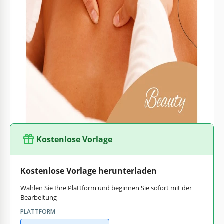
laden Sie alle zu Ihrem Spa mit unserem herrlichen
Prospekt ein. Einige Seiten haben fantastische
Farbkombinationen, während andere Ihnen großartige
Bilder zeigen, die Sie verwenden können. Alle Schriftarten,
die in diesem Layout verwendet werden, sind elegant und
extravagant. Was auch immer Sie in Ihrem Prospekt
schreiben, die Leute werden es gerne lesen. Bewerben Sie
Ihre Marke mit unserem einzigartigen
Spa-Broschüre
!
Kostenlose Vorlage
Kostenlose Vorlage herunterladen
Wählen Sie Ihre Plattform und beginnen Sie sofort mit der
Bearbeitung
PLATTFORM