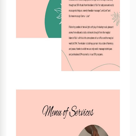
Hochwertige Bilder zur visuellen Attraktivität
Einsatzbereite Über-uns-Seite
BROCHÜREN & BROSCHÜREN TIPPS
Verwenden Sie hochauflösende Bilder für ein
1
professionelles Aussehen.
Passen Sie die Liste der Dienstleistungen an Ihr
2
Angebot an.
Fügen Sie Kontaktdaten für eine einfache
3
Terminvereinbarung hinzu.
Heben Sie einzigartige Verkaufsargumente hervor,
4
um Kunden anzuziehen.
FAQ