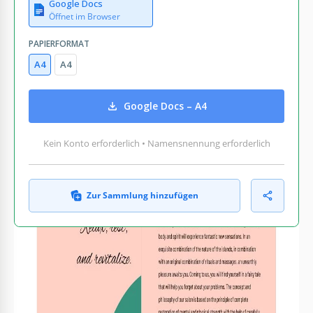
Google Docs
Öffnet im Browser
PAPIERFORMAT
A4
A4
Google Docs – A4
Kein Konto erforderlich • Namensnennung erforderlich
Zur Sammlung hinzufügen
WAS ENTHALTEN IST
Elegantes Design mit anpassbaren Abschnitten
Integriertes Preis- und Service-Layout