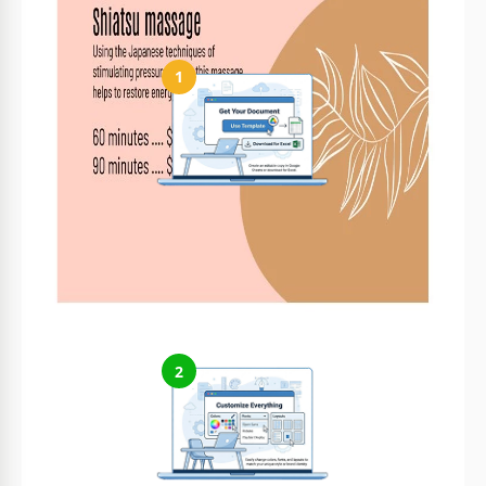
Vorlage
1
Erhalten Sie Ihr Dokument
Klicken Sie auf „Vorlage bearbeiten“, um eine bearbeitbare
Kopie in Google Docs zu erstellen oder für Microsoft Word
herunterzuladen
2