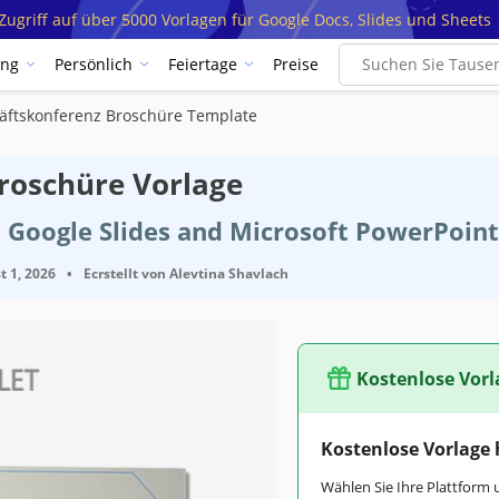
ugriff auf über 5000 Vorlagen für Google Docs, Slides und Sheets
ung
Persönlich
Feiertage
Preise
ftskonferenz Broschüre Template
roschüre Vorlage
 Google Slides and Microsoft PowerPoint
t 1, 2026
•
Ecrstellt von
Alevtina Shavlach
Kostenlose Vorl
Kostenlose Vorlage
Wählen Sie Ihre Plattform 