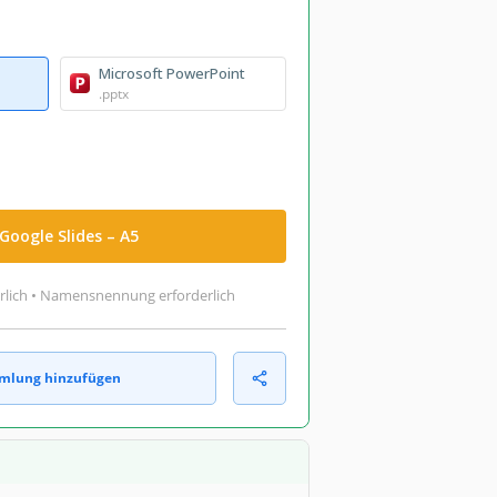
Microsoft PowerPoint
.pptx
Google Slides – A5
rlich • Namensnennung erforderlich
mlung hinzufügen