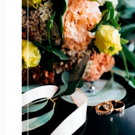
Größe
Erstellt
Zuletzt aktualisiert
Community
Zu Sa
Nutzungsstatistiken
Hauptmerkmale dieser Vorlage
Buchkategorie
Stil
Über diese Vorlage
Erstellen Sie ein Hochzeitsbuch, das Sie an die große Liebe er
Unsere Vorlage mit einem sehr zarten und eleganten Design is
eine wunderschöne Hochzeit haben möchten. Sie können alle 
sehen, in Google Docs bearbeiten. Fügen Sie die Fotos Ihres 
besten Momente, die Sie hatten, und lassen Sie alle Ihre Liebe 