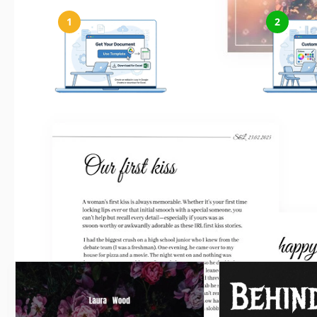
1
2
Erhalten Sie Ihr Dokument
Alles 
Klicken Sie auf „Vorlage bearbeiten“, um
Ändern Sie ganz
eine bearbeitbare Kopie in Google Slides
Schriftarten und L
zu erstellen oder für Microsoft
Ihrem Stil od
PowerPoint herunterzuladen
Ähnliche Vorlagen