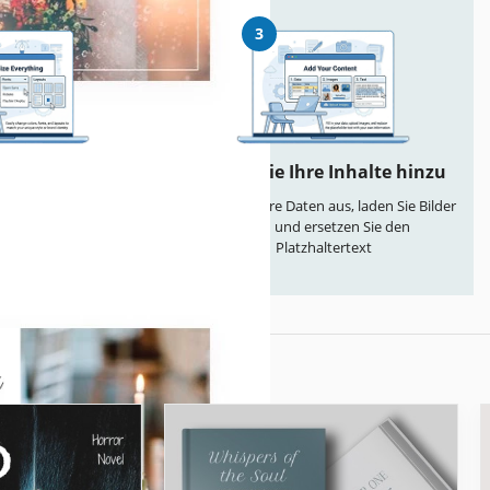
3
anpassen
Fügen Sie Ihre Inhalte hinzu
 einfach Farben,
Füllen Sie Ihre Daten aus, laden Sie Bilder
ayouts entsprechend
hoch und ersetzen Sie den
er Ihrer Marke
Platzhaltertext