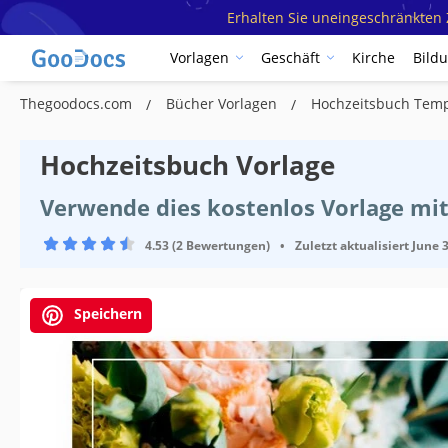
Erhalten Sie uneingeschränkten Z
Vorlagen
Geschäft
Kirche
Bild
Thegoodocs.com
Bücher Vorlagen
Hochzeitsbuch Temp
Hochzeitsbuch Vorlage
Verwende dies kostenlos Vorlage mit
4.53 (2 Bewertungen)
•
Zuletzt aktualisiert
June 3
Speichern
Vorlagenspezifikationen
Format
Ausrichtung