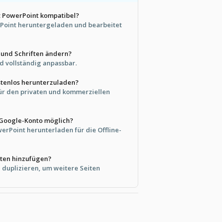
it PowerPoint kompatibel?
erPoint heruntergeladen und bearbeitet
 und Schriften ändern?
nd vollständig anpassbar.
ostenlos herunterzuladen?
s für den privaten und kommerziellen
e Google-Konto möglich?
werPoint herunterladen für die Offline-
iten hinzufügen?
n duplizieren, um weitere Seiten