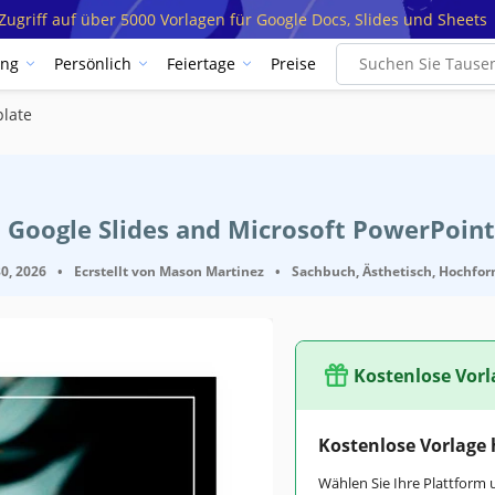
ugriff auf über 5000 Vorlagen für Google Docs, Slides und Sheets
ung
Persönlich
Feiertage
Preise
late
 Google Slides and Microsoft PowerPoint
0, 2026
•
Ecrstellt von
Mason Martinez
•
Sachbuch, Ästhetisch, Hochform
Kostenlose Vorl
Google Slides
Kostenlose Vorlage
Hochformat Bücher Vorlagen
Wählen Sie Ihre Plattform 