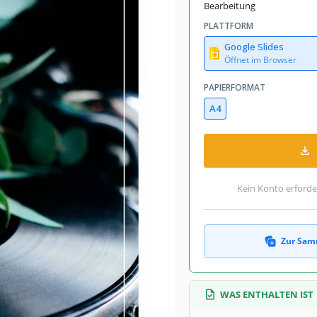
A4 / US Letter Bücher Vorlagen
Bearbeitung
December 27, 2021
PLATTFORM
June 30, 2026
Google Slides
Öffnet im Browser
mmlungen hinzugefügt von 8 Nutzer
PAPIERFORMAT
0 Downloads in diesem Monat
A4
Sachbuch Bücher Vorlagen
Ästhetisch Bücher Vorlagen
Kein Konto erforde
Zur Sam
innern wird, die Sie gefunden haben.
t eine gute Wahl für diejenigen, die
Details, die Sie in dieser Vorlage
WAS ENTHALTEN IST
Paares hinzu, schreiben Sie über die
sehen.