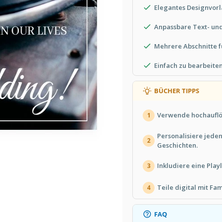
Elegantes Designvorl
Anpassbare Text- und
Mehrere Abschnitte f
Einfach zu bearbeiten
BÜCHER TIPPS
Verwende hochauflös
1
Personalisiere jeden
2
Geschichten.
Inkludiere eine Play
3
Teile digital mit Fa
4
FAQ