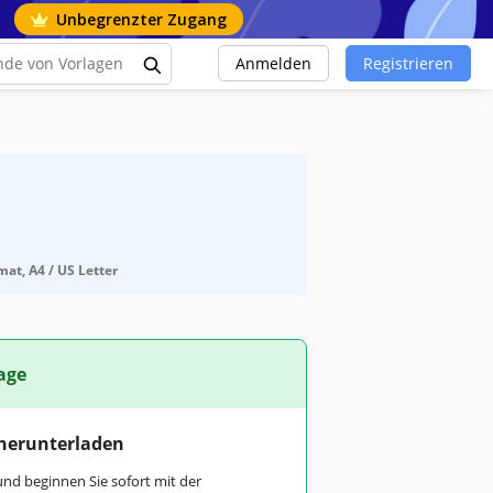
Unbegrenzter Zugang
Anmelden
Registrieren
at, A4 / US Letter
age
 herunterladen
und beginnen Sie sofort mit der