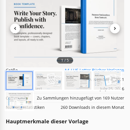
Vorlagenspezifikationen
Format
Google Docs
1
/
5
Ausrichtung
Hochformat Bücher Vorlagen
Größe
A4 / US Letter Bücher Vorlagen
Erstellt
November 4, 2021
Zuletzt aktualisiert
July 25, 2026
Community
Zu Sammlungen hinzugefügt von 169 Nutzer
Nutzungsstatistiken
260 Downloads in diesem Monat
Hauptmerkmale dieser Vorlage