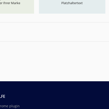
er Ihrer Marke
Platzhaltertext
LFE
rome plugin