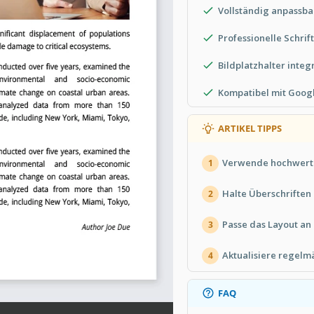
Vollständig anpassba
Professionelle Schrif
Bildplatzhalter integ
Kompatibel mit Goog
ARTIKEL TIPPS
Verwende hochwertig
1
Halte Überschriften 
2
Passe das Layout an 
3
Aktualisiere regelmä
4
FAQ