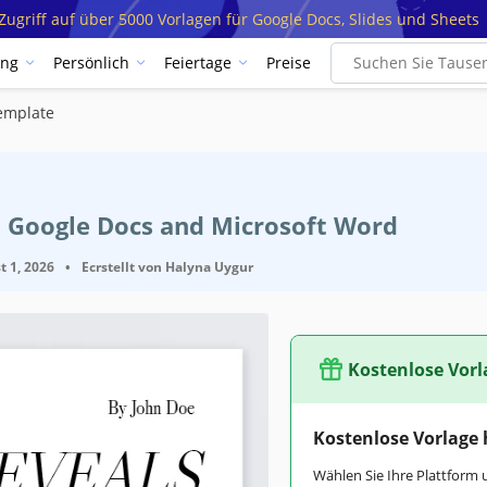
ugriff auf über 5000 Vorlagen für Google Docs, Slides und Sheets
ung
Persönlich
Feiertage
Preise
Template
t Google Docs and Microsoft Word
t 1, 2026
•
Ecrstellt von
Halyna Uygur
Kostenlose Vorl
Kostenlose Vorlage
Wählen Sie Ihre Plattform 