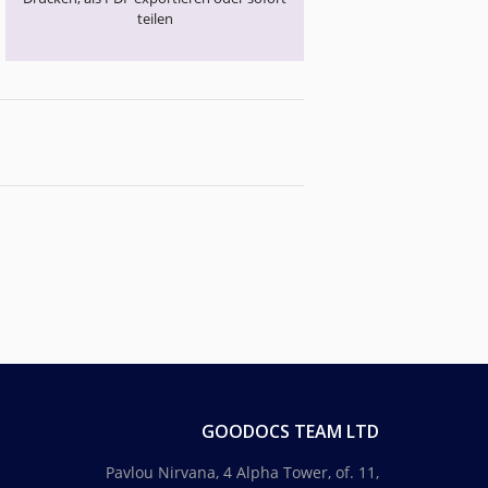
teilen
GOODOCS TEAM LTD
Pavlou Nirvana, 4 Alpha Tower, of. 11,