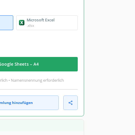
Microsoft Excel
.xlsx
Google Sheets – A4
rlich • Namensnennung erforderlich
mlung hinzufügen