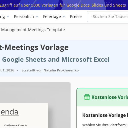
ugriff auf über 5000 Vorlagen für Google Docs, Slides und Sheets
ung
Persönlich
Feiertage
Preise
s Management-Meetings Template
-Meetings Vorlage
 Google Sheets and Microsoft Excel
t 1, 2026
•
Ecrstellt von
Natalia Prokhorenko
Kostenlose Vorl
Kostenlose Vorlage
Wählen Sie Ihre Plattform 