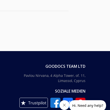
GOODOCS TEAM LTD
Pavlou Nirvana, 4 Alpha Tower, of. 11,
Limassol, Cyprus
SOZIALE MEDIEN
Trustpilot