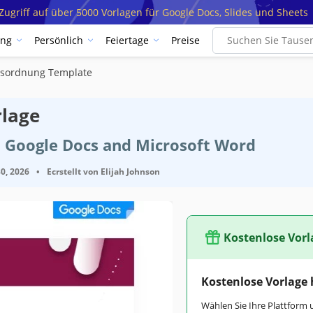
ugriff auf über 5000 Vorlagen für Google Docs, Slides und Sheets
ung
Persönlich
Feiertage
Preise
sordnung Template
lage
t Google Docs and Microsoft Word
0, 2026
•
Ecrstellt von
Elijah Johnson
Kostenlose Vorl
Kostenlose Vorlage
Wählen Sie Ihre Plattform 