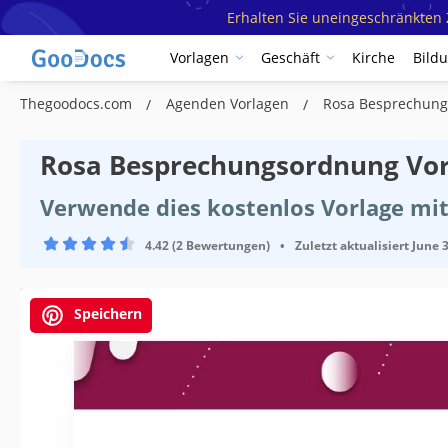
Erhalten Sie uneingeschränkten Z
Vorlagen
Geschäft
Kirche
Bild
Thegoodocs.com
Agenden Vorlagen
Rosa Besprechung
Rosa Besprechungsordnung Vor
Verwende dies kostenlos Vorlage mi
4.42 (2 Bewertungen)
•
Zuletzt aktualisiert
June 3
Speichern