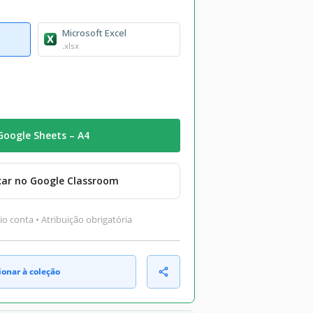
Microsoft Excel
.xlsx
Google Sheets – A4
car no Google Classroom
o conta • Atribuição obrigatória
ionar à coleção