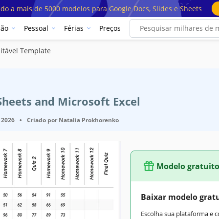
ado a mais de 5000 modelos para Google Docs, Slides e Sheets
ção
Pessoal
Férias
Preços
itável Template
Sheets and Microsoft Excel
 2026
•
Criado por
Natalia Prokhorenko
Modelo gratuit
Baixar modelo grat
Escolha sua plataforma e 