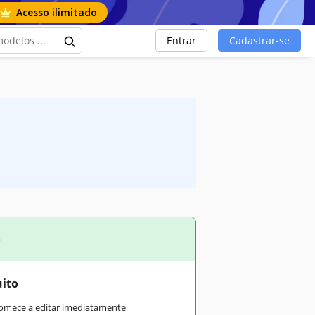
Acesso ilimitado
Entrar
Cadastrar-se
o
uito
comece a editar imediatamente