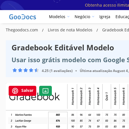
Obtenha acesso ilimit
Modelos
Negócio
Igreja
Educa
Thegoodocs.com
Livros de nota Modelos
Gradebook Ed
Gradebook Editável Modelo
Usar isso grátis modelo com Google 
4.25 (1 avaliações)
•
Última atualização
August 4,
Salvar