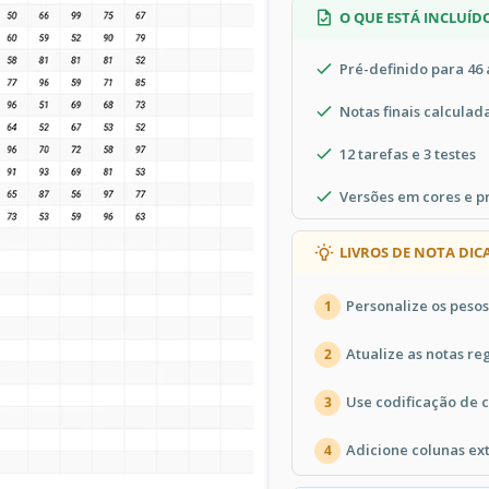
O QUE ESTÁ INCLUÍD
Pré-definido para 46 
Notas finais calcula
12 tarefas e 3 testes
Versões em cores e p
LIVROS DE NOTA DIC
Personalize os peso
1
Atualize as notas r
2
Use codificação de 
3
Adicione colunas ex
4