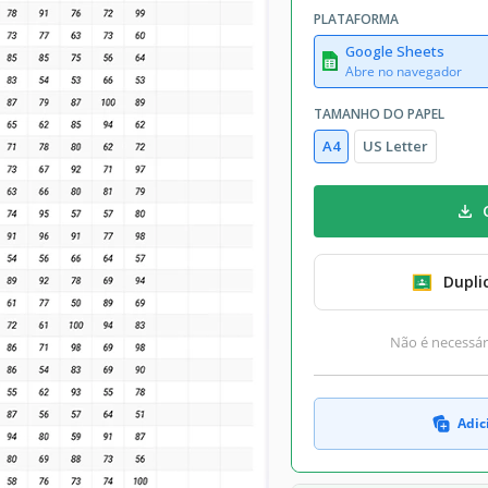
PLATAFORMA
Google Sheets
Abre no navegador
TAMANHO DO PAPEL
A4
US Letter
Dupli
Não é necessári
Adic