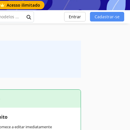
Acesso ilimitado
Entrar
Cadastrar-se
o
uito
comece a editar imediatamente