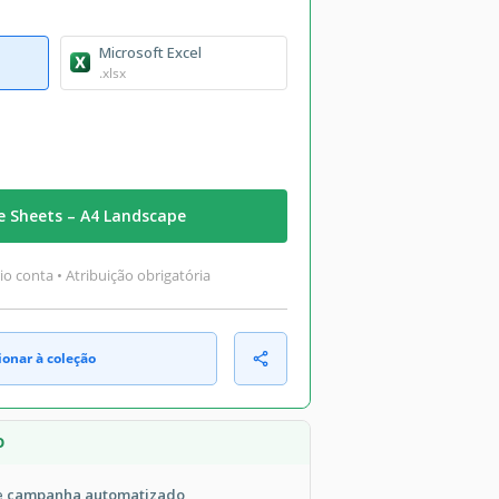
Microsoft Excel
.xlsx
e Sheets – A4 Landscape
o conta • Atribuição obrigatória
ionar à coleção
O
de campanha automatizado