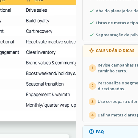
Aba do planejador d
Listas de metas e tipo
Segmentação de públ
CALENDÁRIO DICAS
Revise campanhas s
1
caminho certo.
Personalize o segme
2
direcionados.
Use cores para dife
3
Defina metas claras 
4
FAQ