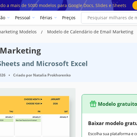
ado a mais de 5000 modelos para Google Docs, Slides e Sheets
ção
Pessoal
Férias
Preços
marketing Modelos
Modelo de Calendário de Email Marketing
 Marketing
Sheets and Microsoft Excel
2026
•
Criado por
Natalia Prokhorenko
Modelo gratuit
Baixar modelo grat
Escolha sua plataforma e 