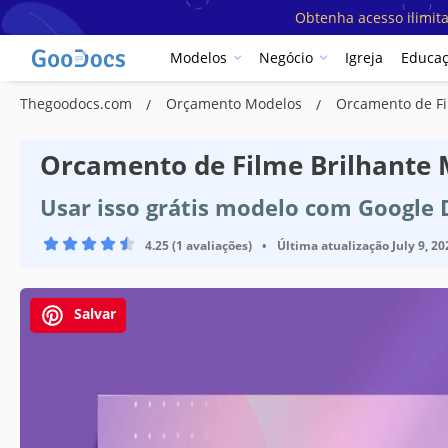
Obtenha acesso ilimit
Modelos
Negócio
Igreja
Educa
Thegoodocs.com
Orçamento Modelos
Orcamento de Fi
Orcamento de Filme Brilhante
Usar isso grátis modelo com Google
4.25 (1 avaliações)
•
Última atualização
July 9, 20
Salvar