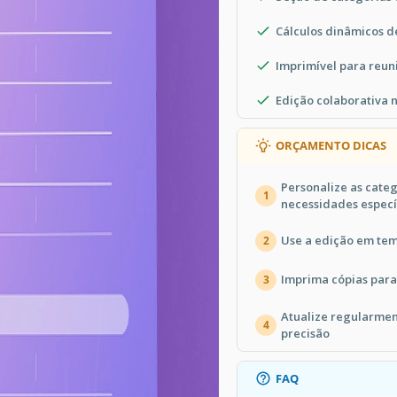
Cálculos dinâmicos de
Imprimível para reun
Edição colaborativa 
ORÇAMENTO DICAS
Personalize as cate
1
necessidades especí
Use a edição em tem
2
Imprima cópias para
3
Atualize regularme
4
precisão
FAQ