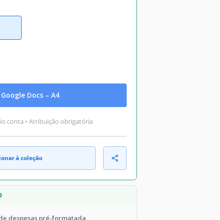
Google Docs – A4
o conta • Atribuição obrigatória
ionar à coleção
O
 de despesas pré-formatada