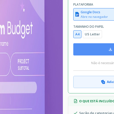
PLATAFORMA
Google Docs
Abre no navegador
TAMANHO DO PAPEL
A4
US Letter
Não é necessári
Adic
O QUE ESTÁ INCLUÍD
Seção de categorias