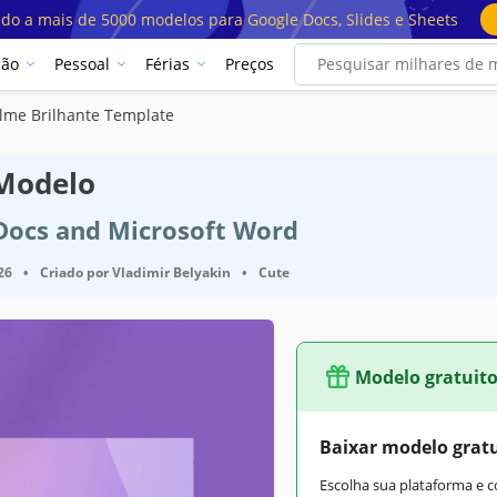
ado a mais de 5000 modelos para Google Docs, Slides e Sheets
ção
Pessoal
Férias
Preços
lme Brilhante Template
 Modelo
 Docs and Microsoft Word
26
•
Criado por
Vladimir Belyakin
•
Cute
Modelo gratuit
Baixar modelo grat
Escolha sua plataforma e 