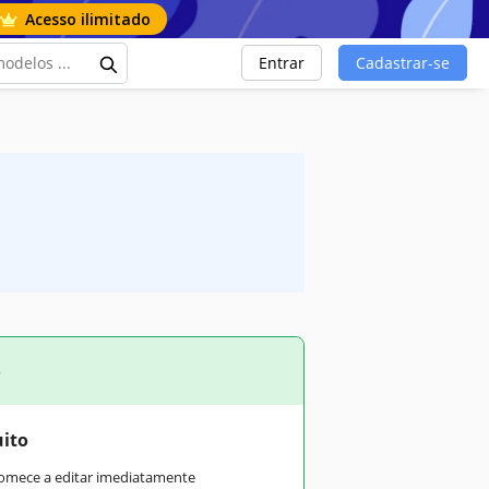
Acesso ilimitado
Entrar
Cadastrar-se
o
uito
comece a editar imediatamente