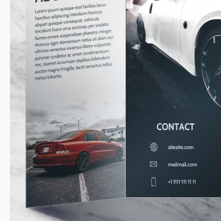
Tamanho
A4 
Criado
Última atualização
Comunidade
A
Estatísticas de uso
Principais recursos deste modelo
Estilo
Sobre este modelo
Pessoas que querem alugar um carro geralmente buscam aprove
dirigindo. Além disso, muitos deles querem causar uma boa i
Nosso Folheto de Aluguel de Carros irá atrair a todos. Seja qual
de ver este anúncio, ele ou ela virá até o seu serviço para obte
Layout Totalmente Editável e Flexível Está à Sua Disposição