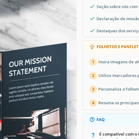
le Docs é que eles são totalmente
Seção sobre nós com
de substituí-las por suas próprias
ponível para alugar em seu salão.
Declaração de missão
 para negócios
perfeitos e ser bem-
Destaques dos servi
FOLHETOS E PANFLET
Insira imagens de al
1
Utilize marcadores 
2
Personalize o folhet
3
Resuma os principai
4
FAQ
É compatível com o