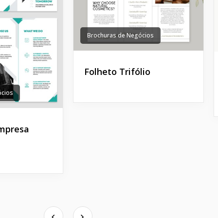
Brochuras de Negócios
Folheto Trifólio
ócios
Empresa