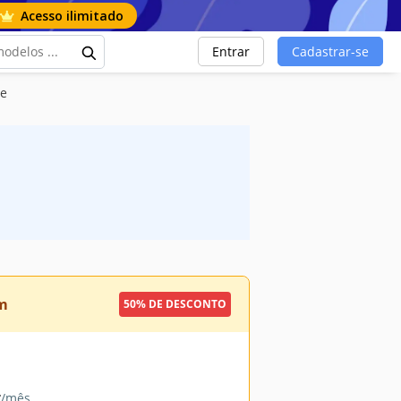
Acesso ilimitado
Entrar
Cadastrar-se
te
m
50% DE DESCONTO
9
/mês