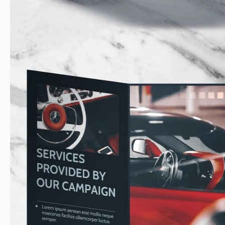
A coisa especial sobre nossos
exemplos de panfletos
do Goog
editáveis. Você vê diferentes imagens com carros? Você po
fotografias. Adicione uma imagem de um BMW ou Mazda dis
Explore as bibliotecas em nosso site para encontrar
folhetos
sucedido.