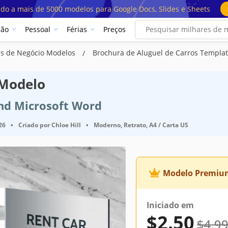
ado a mais de 5000 modelos para Google Docs, Slides e Sheets
ção
Pessoal
Férias
Preços
s de Negócio Modelos
Brochura de Aluguel de Carros Templa
 Modelo
nd Microsoft Word
26
•
Criado por
Chloe Hill
•
Moderno, Retrato, A4 / Carta US
Modelo Premiu
Google Docs
Iniciado em
Retrato Folheto e Panfleto Modelos
$2.50
$4.9