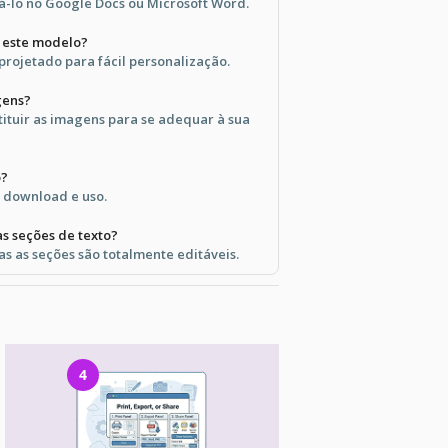
á-lo no Google Docs ou Microsoft Word.
é este modelo?
 projetado para fácil personalização.
gens?
tituir as imagens para se adequar à sua
o?
a download e uso.
as seções de texto?
s as seções são totalmente editáveis.
4