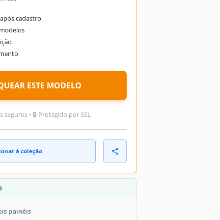
após cadastro
 modelos
ição
omento
QUEAR ESTE MODELO
seguros • 🔒 Protegido por SSL
ionar à coleção
O
eis painéis