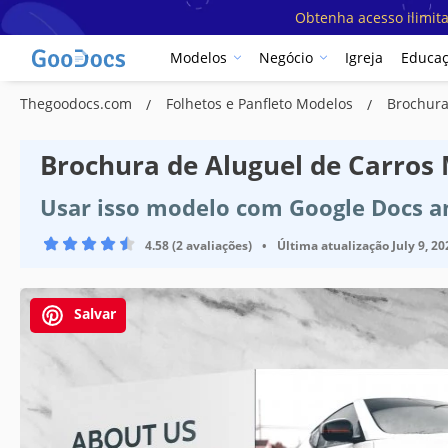
Obtenha acesso ilimit
Modelos
Negócio
Igreja
Educa
Thegoodocs.com
Folhetos e Panfleto Modelos
Brochura
Brochura de Aluguel de Carros
Usar isso modelo com Google Docs a
4.58 (2 avaliações)
•
Última atualização
July 9, 20
Salvar
Especificações do modelo
Formato
Orientação