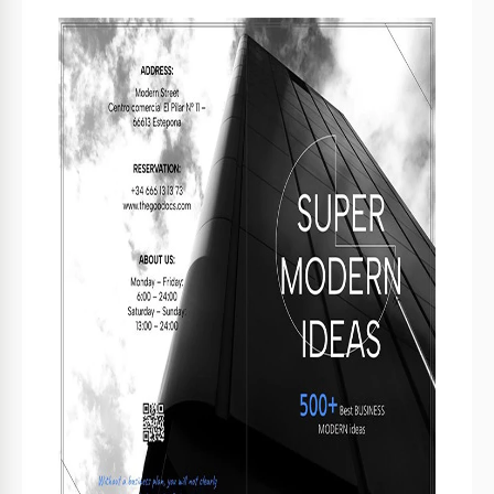
Especificações do modelo
Formato
Google Slides
Orientação
Retrato Folheto e Panfleto Modelos
Tamanho
A4 / Carta US Folheto e Panfleto Modelos
Criado
August 7, 2023
Última atualização
July 9, 2026
Comunidade
Adicionado às coleções por 2 Usuários
Estatísticas de uso
0 downloads este mês
Principais recursos deste modelo
Tipo de dobra
Três dobra Folheto e Panfleto Modelos
Estilo
Moderno Folheto e Panfleto Modelos
Sobre este modelo