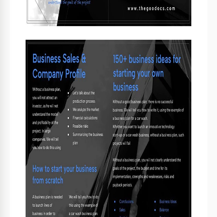
Apresentamos o nosso Elegante Folheto Moderno Preto,
onde a sofisticação encontra o design contemporâneo! Este
folheto elegante e estiloso é o epítome da classe, perfeito
para mostrar o seu negócio, evento ou marca de forma
cativante. O plano de fundo preto exala elegância
atemporal, enquanto o layout moderno garante que o seu
conteúdo se destaque com estilo.
Potencial Audiência — Regozije-se!
Graças ao seu design multipropósito em preto e branco,
este
modelo de panfleto de negócios
é popular entre muitos
profissionais em diferentes áreas.
Setor imobiliário e corporativo: conferências,
apresentações, seminários com foco estrito no status
empresarial.
Arte e cultura: exposições, galerias de arte,
performances teatrais, onde o monocromático realça a
atmosfera.
Educação e ciência: palestras, simpósios,
demonstrações de projetos de pesquisa, onde a