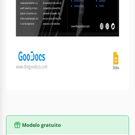
estrutura e a falta de detalhes distrativos importam.
Moda: desfiles, bureaus de design, com a paleta em
preto e branco enfatizando o estilo.
Eventos cerimoniais e memoriais: aniversários, datas
comemorativas, requerendo preto e branco para
respeito e simbolismo.
Além disso, o modelo é extremamente flexível e adaptável às
suas necessidades. Substitua os detalhes em azul por
vermelho impactante ou cinza neutro em apenas alguns
cliques, adicione gráficos personalizados para enriquecer as
imagens, escolha uma fonte cursiva e qualquer outra coisa
que desejar. Sem experiência prévia, sem habilidades
especiais e sem horas desperdiçadas!
Modelo gratuito