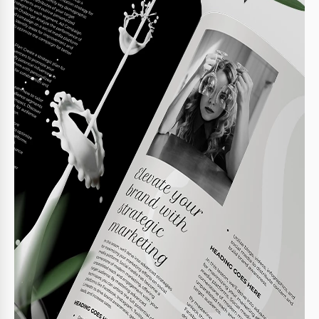
Inclua suas próprias imagens para maior impacto.
2
Use cabeçalhos para divisões claras de seção.
3
Imprima em alta qualidade para melhores
4
resultados.
FAQ
É compatível com o Google Docs?
Sim, funciona perfeitamente com o Google Docs.
Posso personalizar facilmente o modelo?
Sim, você pode editar todos os textos e imagens.
Este modelo é gratuito?
Sim, é totalmente gratuito.
É necessário ter conhecimento de design?
Não, ele é projetado para ser fácil de usar por
qualquer pessoa.