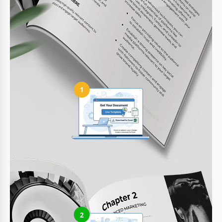
Pode ser usado para outros tópicos?
Sim, é perfeito para vários temas além de
marketing.
Como usar e editar este modelo
1
Obtenha seu documento
Clique em "Editar modelo" para criar uma cópia editável no
Google Docs ou baixar para Microsoft Word
2