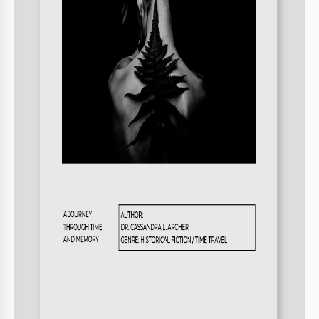
adequado para qualquer tarefa.
Oito Páginas Editáveis
Este modelo de livro do Google Docs é 100% editável e
imprimível. Nossos designers profissionais criaram oito
páginas que você pode imprimir em formato A4 ou usar
digitalmente. O modelo apresenta um design consistente
em preto e branco com espaços reservados para fotos
elegantes, cabeçalhos atraentes e outros elementos.
Estrutura e Layout Profissionais
Não importa se você deseja informar sobre estratégias de
marketing ou redesenhar o modelo - ele é perfeito para
qualquer tarefa.
Use uma estrutura pronta composta por uma página de
capa com um espaço reservado para uma foto e um título
cativante, uma tabela de conteúdos com até seis seções e
mais quatro páginas para seu texto e comentários finais.
Garanta que encontrou o
modelo de livro do Google Docs