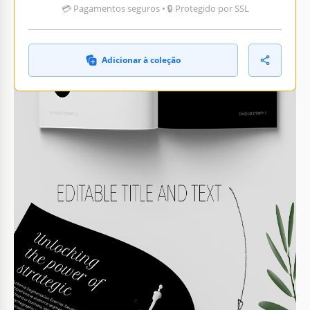
💳 Pagamentos seguros • 🔒 Protegido por SSL
Adicionar à coleção
O QUE ESTÁ INCLUÍDO
Oito páginas editáveis em preto e branco
Cabeçalhos e imagens personalizáveis
Índice com seis seções
Capa profissional com espaço para foto
LIVRO DICAS
Personalize as cores para um toque pessoal.
1