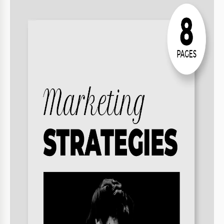
Formato
Google Docs
Orientação
Retrato Livro Modelos
Tamanho
A4 / Carta US Livro Modelos
Criado
June 3, 2024
Última atualização
July 4, 2026
Comunidade
Adicionado às coleções por 31 Usuários
Estatísticas de uso
0 downloads este mês
Principais recursos deste modelo
Categoria De Livros
Não-ficção Livro Modelos
Sobre este modelo
Desbloqueie as possibilidades oferecidas pelo nosso modelo
de Diário de Livros Digitais! Oferecemos um versátil e
elegante
modelo de layout de livro
em preto e branco que é