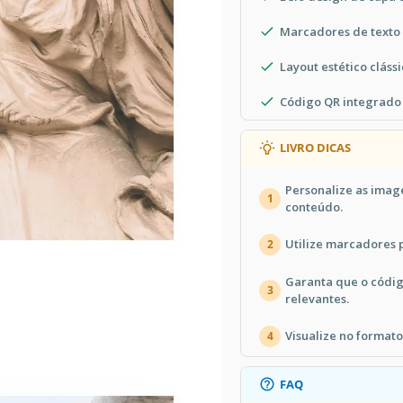
Marcadores de texto
Layout estético cláss
Código QR integrado 
LIVRO DICAS
Personalize as imag
1
conteúdo.
Utilize marcadores 
2
Garanta que o códig
3
relevantes.
Visualize no formato
4
FAQ