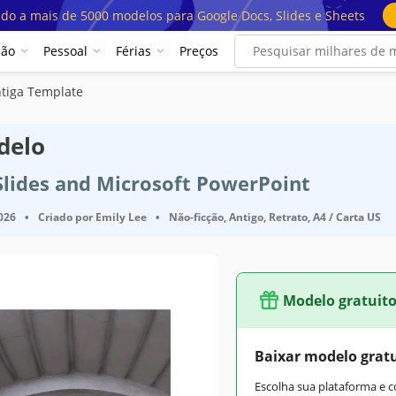
ado a mais de 5000 modelos para Google Docs, Slides e Sheets
ção
Pessoal
Férias
Preços
ntiga Template
delo
Slides and Microsoft PowerPoint
2026
•
Criado por
Emily Lee
•
Não-ficção, Antigo, Retrato, A4 / Carta US
Modelo gratuit
Baixar modelo grat
Escolha sua plataforma e 