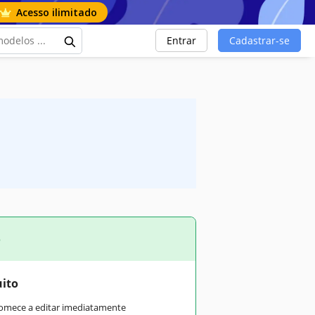
Acesso ilimitado
Entrar
Cadastrar-se
o
uito
comece a editar imediatamente