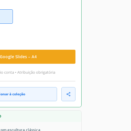
Google Slides – A4
o conta • Atribuição obrigatória
ionar à coleção
O
com escultura clássica