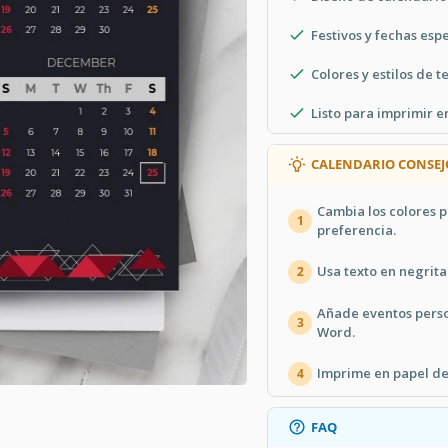
Festivos y fechas esp
Colores y estilos de 
Listo para imprimir e
CALENDARIO CONSEJ
Cambia los colores 
1
preferencia.
Usa texto en negrita
2
Añade eventos perso
3
Word.
Imprime en papel de
4
FAQ