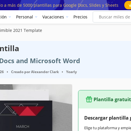
o a más de 5000 plantillas para Google Docs, Slides y Sheets
ión
Personal
Vacaciones
Precios
imible 2021 Template
ntilla
e Docs and Microsoft Word
026
•
Creado por
Alexander Clark
•
Yearly
Plantilla gratui
Descargar plantilla 
Elige tu plataforma y empi