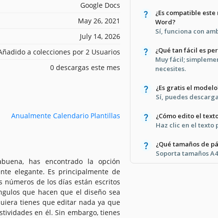
Google Docs
¿Es compatible este
May 26, 2021
Word?
Sí, funciona con am
July 14, 2026
¿Qué tan fácil es pe
Añadido a colecciones por 2 Usuarios
Muy fácil; simplemen
0 descargas este mes
necesites.
¿Es gratis el modelo
Sí, puedes descargar
Anualmente Calendario Plantillas
¿Cómo edito el text
Haz clic en el texto
¿Qué tamaños de pá
Soporta tamaños A4 
abuena, has encontrado la opción
ente elegante. Es principalmente de
os números de los días están escritos
ángulos que hacen que el diseño sea
iquiera tienes que editar nada ya que
stividades en él. Sin embargo, tienes