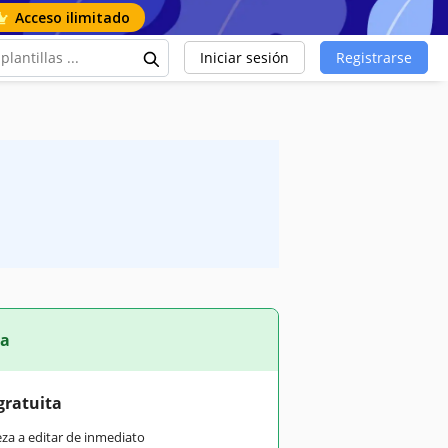
Acceso ilimitado
Iniciar sesión
Registrarse
ta
gratuita
eza a editar de inmediato