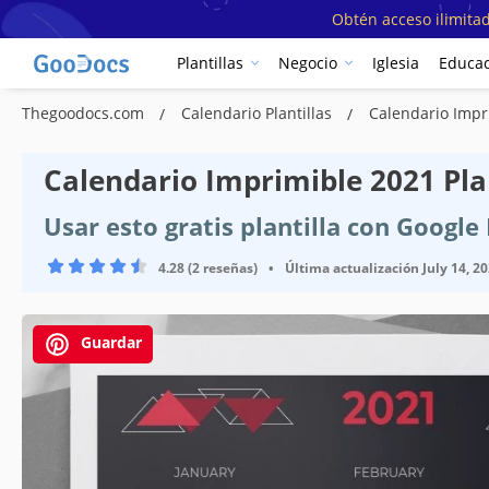
Obtén acceso ilimitad
Plantillas
Negocio
Iglesia
Educac
Thegoodocs.com
Calendario Plantillas
Calendario Impr
Calendario Imprimible 2021 Pla
Usar esto gratis plantilla con Googl
4.28 (2 reseñas)
•
Última actualización
July 14, 2
Guardar