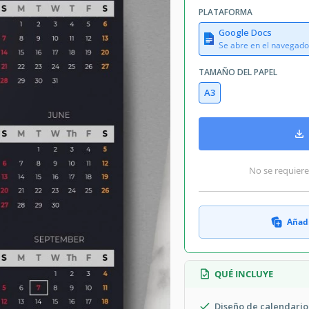
PLATAFORMA
Google Docs
Se abre en el navegado
TAMAÑO DEL PAPEL
A3
No se requiere
Añadi
QUÉ INCLUYE
Diseño de calendario