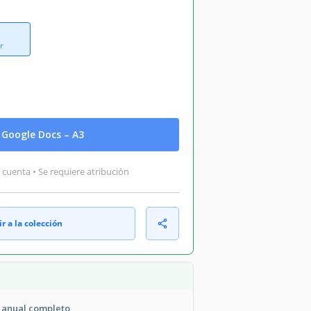
r
Google Docs – A3
 cuenta • Se requiere atribución
r a la colección
 anual completo