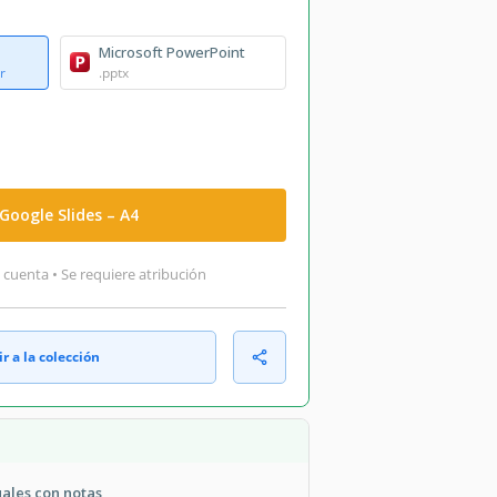
Microsoft PowerPoint
r
.pptx
Google Slides – A4
 cuenta • Se requiere atribución
r a la colección
uales con notas