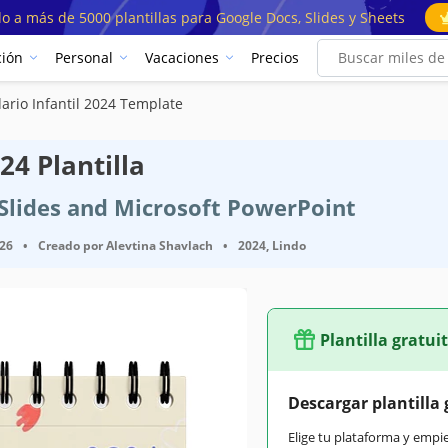
o a más de 5000 plantillas para Google Docs, Slides y Sheets
ión
Personal
Vacaciones
Precios
ario Infantil 2024 Template
24 Plantilla
e Slides and Microsoft PowerPoint
026
•
Creado por
Alevtina Shavlach
•
2024, Lindo
Plantilla gratui
Descargar plantilla 
Elige tu plataforma y empi