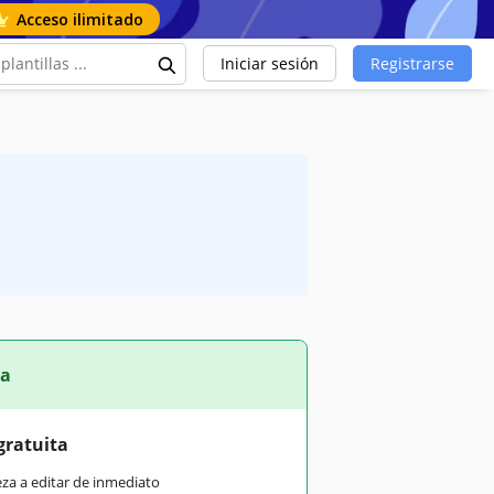
Acceso ilimitado
Iniciar sesión
Registrarse
ta
gratuita
eza a editar de inmediato