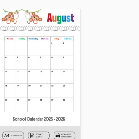
Calendarios escolares
Calendario Escol
Cuadros