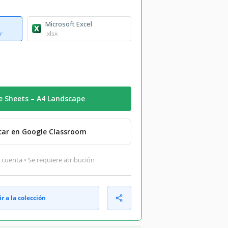
Microsoft Excel
r
.xlsx
e Sheets – A4 Landscape
car en Google Classroom
 cuenta • Se requiere atribución
r a la colección