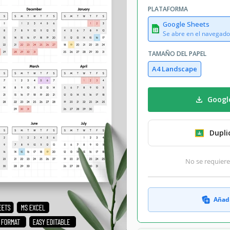
PLATAFORMA
Google Sheets
Se abre en el navegado
TAMAÑO DEL PAPEL
A4 Landscape
Googl
Dupli
No se requiere
Añadi